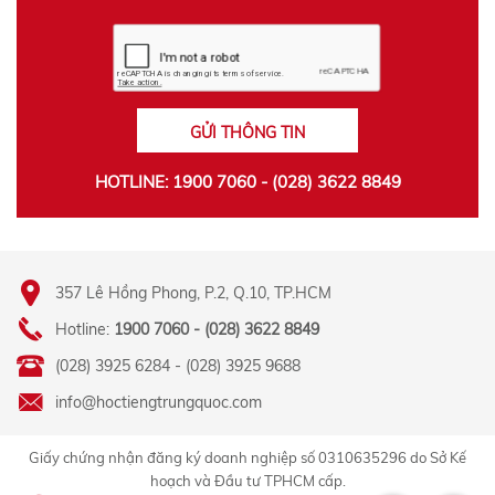
GỬI THÔNG TIN
HOTLINE: 1900 7060 - (028) 3622 8849
357 Lê Hồng Phong, P.2, Q.10, TP.HCM
Hotline:
1900 7060 - (028) 3622 8849
(028) 3925 6284 - (028) 3925 9688
info@hoctiengtrungquoc.com
Giấy chứng nhận đăng ký doanh nghiệp số 0310635296 do Sở Kế
hoạch và Đầu tư TPHCM cấp.