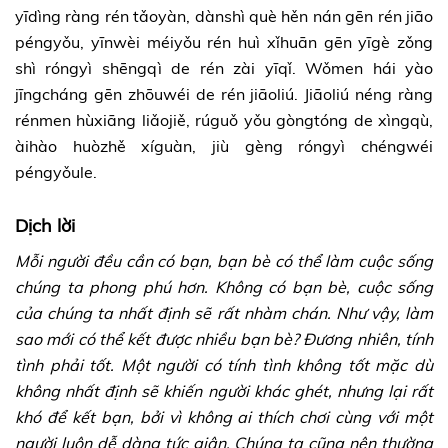
yīdìng ràng rén tǎoyàn, dànshì què hěn nán gēn rén jiāo
péngyǒu, yīnwèi méiyǒu rén huì xǐhuān gēn yīgè zǒng
shì róngyì shēngqì de rén zài yīqǐ. Wǒmen hái yào
jīngcháng gēn zhōuwéi de rén jiāoliú. Jiāoliú néng ràng
rénmen hùxiāng liǎojiě, rúguǒ yǒu gòngtóng de xìngqù,
àihào huòzhě xíguàn, jiù gèng róngyì chéngwéi
péngyǒule.
Dịch lời
Mỗi người đều cần có bạn, bạn bè có thể làm cuộc sống
chúng ta phong phú hơn. Không có bạn bè, cuộc sống
của chúng ta nhất định sẽ rất nhàm chán. Như vậy, làm
sao mới có thể kết được nhiều bạn bè? Đương nhiên, tính
tình phải tốt. Một người có tính tình không tốt mặc dù
không nhất định sẽ khiến người khác ghét, nhưng lại rất
khó để kết bạn, bởi vì không ai thích chơi cùng với một
người luôn dễ dàng tức giận. Chúng ta cũng nên thường