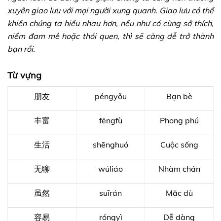
xuyên giao lưu với mọi người xung quanh. Giao lưu có thể
khiến chúng ta hiểu nhau hơn, nếu như có cùng sở thích,
niềm đam mê hoặc thói quen, thì sẽ càng dễ trở thành
bạn rồi.
Từ vựng
朋友
péngyǒu
Bạn bè
丰富
fēngfù
Phong phú
生活
shēnghuó
Cuộc sống
无聊
wúliáo
Nhàm chán
虽然
suīrán
Mặc dù
容易
róngyì
Dễ dàng