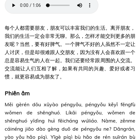
每个人都需要朋友，朋友可以丰富我们的生活。离开朋友，
我们的生活一定会非常无聊。那么，怎样才能交到更多的朋
友呢？当然，要有好脾气。一个脾气不好的人虽然不一定让
人讨厌，但是却很难跟人交朋友，因为没有人会喜欢跟一个
总是容易生气的人在一起。我们还要经常跟周围的人交流。
交流能让人们互相了解，如果有共同的兴趣、爱好或者习
惯，就更容易成为朋友了。
Phiên âm
Měi gèrén dōu xūyào péngyǒu, péngyǒu kěyǐ fēngfù
wǒmen de shēnghuó. Líkāi péngyǒu, wǒmen de
shēnghuó yīdìng huì fēicháng wúliáo. Nàme, zěnme
cáinéng jiāo dào gèng duō de péngyǒu ne? Dāngrán,
yào yǒu hǎo píqì. Yīgè píqì bù hǎo de rén suīrán bù