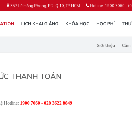
357 Lê Hồng Phong, P.2, Q.10, TP.HCM
Hotline: 1900 7060 - (
ATION
LỊCH KHAI GIẢNG
KHÓA HỌC
HỌC PHÍ
THƯ
Giới thiệu
Cảm 
HỨC THANH TOÁN
hệ Hotline:
1900 7060 - 028 3622 8849