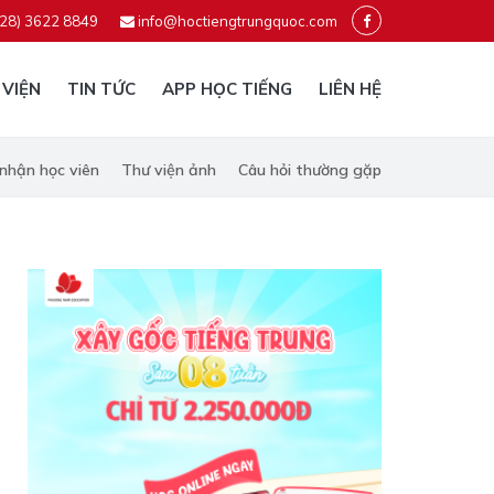
028) 3622 8849
info@hoctiengtrungquoc.com
 VIỆN
TIN TỨC
APP HỌC TIẾNG
LIÊN HỆ
nhận học viên
Thư viện ảnh
Câu hỏi thường gặp