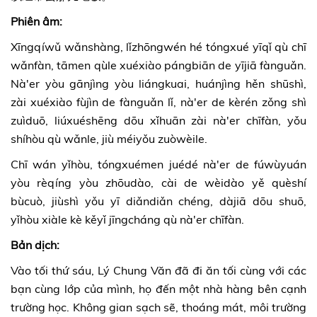
Phiên âm:
Xīngqíwǔ wǎnshàng, lǐzhōngwén hé tóngxué yīqǐ qù chī
wǎnfàn, tāmen qùle xuéxiào pángbiān de yījiā fànguǎn.
Nà'er yòu gānjìng yòu liángkuai, huánjìng hěn shūshì,
zài xuéxiào fùjìn de fànguǎn lǐ, nà'er de kèrén zǒng shì
zuìduō, liúxuéshēng dōu xǐhuān zài nà'er chīfàn, yǒu
shíhòu qù wǎnle, jiù méiyǒu zuòwèile.
Chī wán yǐhòu, tóngxuémen juédé nà'er de fúwùyuán
yòu rèqíng yòu zhōudào, cài de wèidào yě quèshí
bùcuò, jiùshì yǒu yī diǎndiǎn chéng, dàjiā dōu shuō,
yǐhòu xiàle kè kěyǐ jīngcháng qù nà'er chīfàn.
Bản dịch:
Vào tối thứ sáu, Lý Chung Văn đã đi ăn tối cùng với các
bạn cùng lớp của mình, họ đến một nhà hàng bên cạnh
trường học. Không gian sạch sẽ, thoáng mát, môi trường