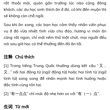
rất thoải mái, quán gần trường lúc nào cũng đông
khách, các du học sinh thích ăn ở đó, có khi đến muộn thì
sẽ không còn chỗ ngồi.
Sau khi ăn xong, các bạn học cảm thấy nhân viên phục
vụ ở đó vừa nhiệt tình vừa chu đáo, hương vị món ăn
cũng rất ngon, chỉ mới nếm thử một chút, mọi người đều
nói sau giờ học có thể thường đến đó ăn tối.
注释 Chú thích
[1] Trong tiếng Trung Quốc thường dùng kết cấu “又…
又…” nối hai động từ (ngữ động từ) hoặc hai tính từ (ngữ
tính từ) song song để nhấn mạnh hai tình huống hoặc
đặc tính cùng tồn tại.
[2] “有一点点” chỉ mức độ nhẹ hơn so với “有（一）点”.
生词 Từ mới