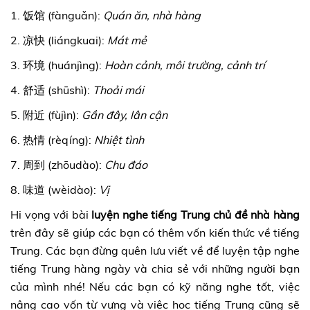
1. 饭馆 (fànguǎn):
Quán ăn, nhà hàng
2. 凉快 (liángkuai):
Mát mẻ
3. 环境 (huánjìng):
Hoàn cảnh, môi trường, cảnh trí
4. 舒适 (shūshì):
Thoải mái
5. 附近 (fùjìn):
Gần đây, lân cận
6. 热情 (rèqíng):
Nhiệt tình
7. 周到 (zhōudào):
Chu đáo
8. 味道 (wèidào):
Vị
Hi vọng với bài
luyện
nghe tiếng Trung chủ đề nhà hàng
trên đây sẽ giúp các bạn có thêm vốn kiến thức về tiếng
Trung. Các bạn đừng quên lưu viết về để luyện tập nghe
tiếng Trung hàng ngày và chia sẻ với những người bạn
của mình nhé! Nếu các bạn có kỹ năng nghe tốt, việc
nâng cao vốn từ vựng và việc học tiếng Trung cũng sẽ