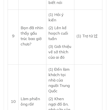
biết nói
(1) Hỏi ý
kiến
Bạn đã nhìn
(2) Lên kế
thấy gấu
hoạch cuối
9
(1) Trợ từ 过
trúc bao giờ
tuần
chưa?
(3) Giới thiệu
về sở thích
của ai đó
(1) Đến làm
khách tại
nhà của
người Trung
Quốc
Làm phiền
(2) Khen
10
ông rồi!
ngợi đồ ăn,
nhà cửa của