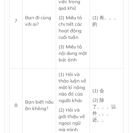
việc trong
quá khứ
Bạn đi cùng
(2) Miêu tả
(1) 有。。。
7
với ai?
chi tiết các
的
hoạt động
cuối tuần
(3) Miêu tả
nội dung một
bức ảnh
(1) Hỏi và
thảo luận về
một kĩ năng
(1) 会
nào đó của
(2) 除
người khác
Bạn biết nấu
8
了。。。以
ăn không?
(2) Hỏi và
外，。。
giới thiệu về
还。。
ngoại ngữ
mà mình