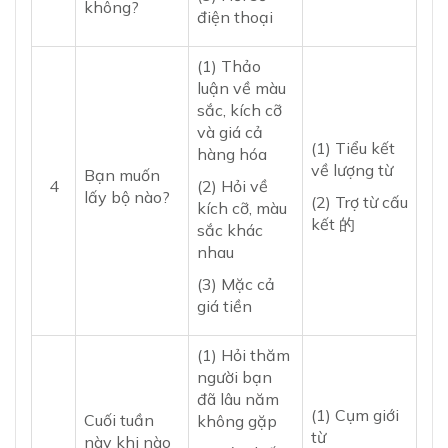
không?
điện thoại
(1) Thảo
luận về màu
sắc, kích cỡ
và giá cả
(1) Tiểu kết
hàng hóa
về lượng từ
Bạn muốn
4
(2) Hỏi về
lấy bộ nào?
(2) Trợ từ cấu
kích cỡ, màu
kết 的
sắc khác
nhau
(3) Mặc cả
giá tiền
(1) Hỏi thăm
người bạn
đã lâu năm
(1) Cụm giới
Cuối tuần
không gặp
từ
này khi nào