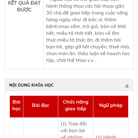
KẾT QUẢ ĐẠT
hành thông thạo các hội thoại gần
ĐƯỢC
30 chủ đề giao tiếp trong cuộc sống
hàng ngày như: đi bác sĩ, thăm
bệnh,mua sắm, trả giá, bàn về thời
tiết, miêu tả thời tiết, bàn về ẩm
thực,miêu tả thức ăn, đi thăm hỏi
bạn bè, gặp gỡ hỏi chuyện, thuê nhà,
chọn món ăn, thảo luận kế hoạch học
tập, chơi thể thao v.v…
NỘI DUNG KHÓA HỌC
Bài
Chức năng
Bài đọc
Ngữ pháp
học
giao tiếp
(1) Trao đổi
với bạn bè
về những
(1) Hành