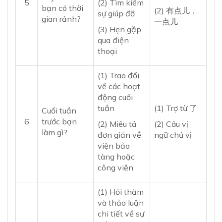
5
(2) Tìm kiếm
bạn có thời
(2) 有点儿，
sự giúp đỡ
gian rảnh?
一点儿
(3) Hẹn gặp
qua điện
thoại
(1) Trao đổi
về các hoạt
động cuối
tuần
(1) Trợ từ 了
Cuối tuần
6
trước bạn
(2) Miêu tả
(2) Câu vị
làm gì?
đơn giản về
ngữ chủ vị
viện bảo
tàng hoặc
công viên
(1) Hỏi thăm
và thảo luận
chi tiết về sự