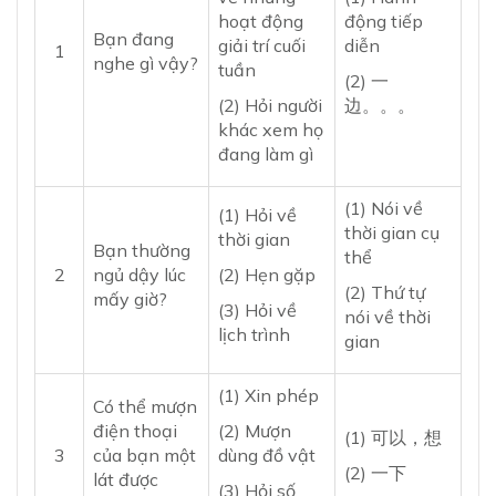
hoạt động
động tiếp
Bạn đang
giải trí cuối
diễn
1
nghe gì vậy?
tuần
(2) 一
(2) Hỏi người
边。。。
khác xem họ
đang làm gì
(1) Nói về
(1) Hỏi về
thời gian cụ
thời gian
Bạn thường
thể
2
ngủ dậy lúc
(2) Hẹn gặp
(2) Thứ tự
mấy giờ?
(3) Hỏi về
nói về thời
lịch trình
gian
(1) Xin phép
Có thể mượn
điện thoại
(2) Mượn
(1) 可以，想
3
của bạn một
dùng đồ vật
(2) 一下
lát được
(3) Hỏi số