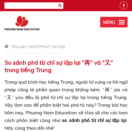
MENU
Thư viện
/
NGỮ PHÁP
/
Sơ Cấp
So sánh phó từ chỉ sự lặp lại “再” và “又”
trong tiếng Trung
Trong quá trình học tiếng Trung, ngoài từ vựng ra thì ngữ
pháp cũng là phần quan trọng không kém. “再” zai và
“又” you đều là phó từ chỉ sự lặp lại trong tiếng Trung.
Vậy làm sao để phân biệt hai phó từ này? Trong bài học
hôm nay, Phuong Nam Education sẽ chia sẽ cho các bạn
cách phân biệt cũng như
so sánh phó từ chỉ sự lặp lại
.
Hãy cùng theo dõi nhé!