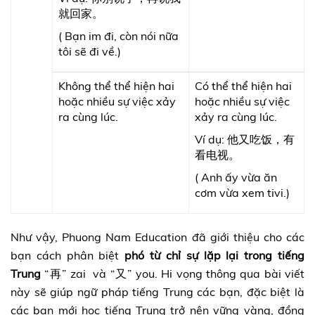
就回家。
( Bạn im đi, còn nói nữa
tôi sẽ đi về.)
Không thể thể hiện hai
Có thể thể hiện hai
hoặc nhiều sự việc xảy
hoặc nhiều sự việc
ra cùng lúc.
xảy ra cùng lúc.
Ví dụ: 他又吃饭，有
看电视。
( Anh ấy vừa ăn
cơm vừa xem tivi.)
Như vậy, Phuong Nam Education đã giới thiệu cho các
bạn cách phân biệt
phó từ chỉ sự lặp lại trong tiếng
Trung
“再” zai và “又” you. Hi vọng thông qua bài viết
này sẽ giúp ngữ pháp tiếng Trung các bạn, đặc biệt là
các bạn mới học tiếng Trung trở nên vững vàng, đồng