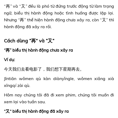
“再” và “又” đều là phó từ đứng trước động từ làm trạng
ngữ, biểu thị hành động hoặc tình huống được lặp lại.
Nhưng “再” thể hiện hành động chưa xảy ra, còn “又” thì
hành động đã xảy ra rồi.
Cách dùng “再” và “又“
“再” biểu thị hành động chưa xảy ra
Ví dụ:
今天我们去看电影了，我们想下星期再去。
Jīntiān wǒmen qù kàn diànyǐngle, wǒmen xiǎng xià
xīngqí zài qù.
Hôm nay chúng tôi đã đi xem phim, chúng tôi muốn đi
xem lại vào tuần sau.
“又“ biểu thị hành động đã xảy ra