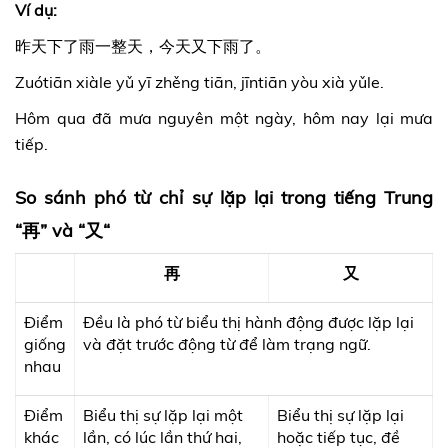
Ví dụ:
昨天下了雨一整天，今天又下雨了。
Zuótiān xiàle yǔ yī zhěng tiān, jīntiān yòu xià yǔle.
Hôm qua đã mưa nguyên một ngày, hôm nay lại mưa
tiếp.
So sánh phó từ chỉ sự lặp lại trong tiếng Trung
“再” và “又“
再
又
Điểm
Đều là phó từ biểu thị hành động được lặp lại
giống
và đặt trước động từ để làm trạng ngữ.
nhau
Điểm
Biểu thị sự lặp lại một
Biểu thị sự lặp lại
khác
lần, có lúc lần thứ hai,
hoặc tiếp tục, đề