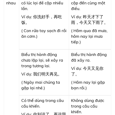
nhau
có lúc lại đề cập nhiều
cập đến cùng một
lần.
điều.
Ví dụ: 你洗好手，再吃
Ví dụ: 昨天才下了
饭。
雨，今天又下雨了。
( Con rửa tay sạch đi rồi
( Hôm qua đã mưa,
ăn cơm.)
hôm nay lại mưa
tiếp.)
Biểu thị hành động
Biểu thị hành động
chưa lặp lại, sẽ xảy ra
đã xảy ra.
trong tương lai.
Ví dụ: 今天又见你
Ví dụ: 我们明天再见。
了。
( Ngày mai chúng ta
( Hôm nay lại gặp
gặp lại nhé.)
bạn rồi.)
Có thể dùng trong câu
Không dùng được
cầu khiến.
trong câu cầu
khiến.
Ví dụ: 你别说了，再说我