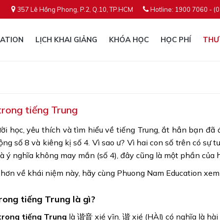
357 Lê Hồng Phong, P.2, Q.10, TP.HCM
Hotline: 1900 7060 - (
ATION
LỊCH KHAI GIẢNG
KHÓA HỌC
HỌC PHÍ
THƯ
trong tiếng Trung
ời học, yêu thích và tìm hiểu về tiếng Trung, ắt hẳn bạn đã
ộng số 8 và kiêng kị số 4. Vì sao ư? Vì hai con số trên có sự
 và ý nghĩa không may mắn (số 4), đây cũng là một phần của
õ hơn về khái niệm này, hãy cùng Phuong Nam Education xem 
rong tiếng Trung là gì?
trong tiếng Trung
là 谐音 xié yīn. 谐 xié (HÀI) có nghĩa là hài