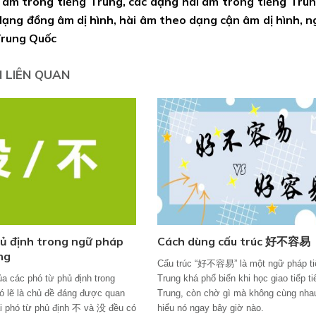
 âm trong tiếng Trung, các dạng hài âm trong tiếng Tru
ạng đồng âm dị hình, hài âm theo dạng cận âm dị hình, ng
Trung Quốc
N LIÊN QUAN
ủ định trong ngữ pháp
Cách dùng cấu trúc 好不容易
ng
Cấu trúc “好不容易” là một ngữ pháp ti
a các phó từ phủ định trong
Trung khá phổ biến khi học giao tiếp t
có lẽ là chủ đề đáng được quan
Trung, còn chờ gì mà không cùng nha
ai phó từ phủ định 不 và 没 đều có
hiểu nó ngay bây giờ nào.