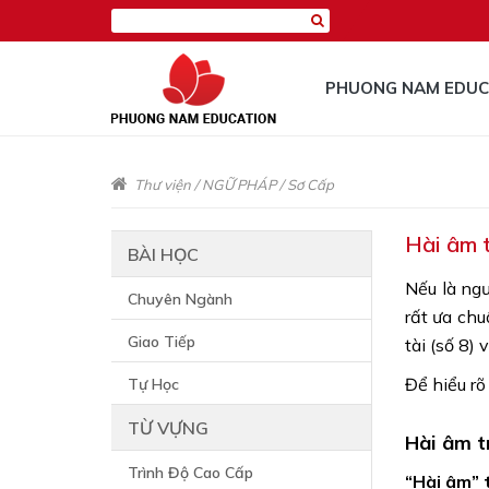
PHUONG NAM EDUC
Thư viện
/
NGỮ PHÁP
/
Sơ Cấp
Hài âm 
BÀI HỌC
Nếu là ngư
Chuyên Ngành
rất ưa chu
Giao Tiếp
tài (số 8)
Để hiểu r
Tự Học
TỪ VỰNG
Hài âm t
Trình Độ Cao Cấp
“Hài âm” 