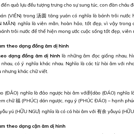
 đến quả lựu đều tượng trưng cho sự sung túc, con đàn cháu đ
án (VIÊN) trong 汤圆 tāng yuán có nghĩa là bánh trôi nướ
N MÃN) nghĩa là viên mãn, hoàn hảo, tốt đẹp, vì vậy trong 
bánh trôi nước để thể hiện mong ước cuộc sống tốt đẹp, viên
âm theo dạng đồng âm dị hình
heo dạng đồng âm dị hình
là những âm đọc giống nhau, hì
 nhau, có ý nghĩa khác nhau. Nghĩa là các từ hài âm với n
 nhưng khác chữ viết.
o (ĐẢO) nghĩa là đảo ngược hài âm với到dào (ĐÁO) nghĩa là
em chữ 福 (PHÚC) dán ngược, ngụ ý (PHÚC ĐÁO) – hạnh phú
ǒu yú (HỮU NGƯ) nghĩa là có cá hài âm với 有余 yǒuyú (HỮU 
âm theo dạng cận âm dị hình