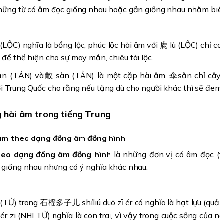
hững từ có âm đọc giống nhau hoặc gần giống nhau nhằm biể
 (LỘC) nghĩa là bổng lộc, phúc lộc hài âm với 鹿 lù (LỘC) chỉ 
 để thể hiện cho sự may mắn, chiêu tài lộc.
n (TẢN) và散 sàn (TẢN) là một cặp hài âm. 伞sǎn chỉ cây dù,
i Trung Quốc cho rằng nếu tặng dù cho người khác thì sẽ đem đ
 hài âm trong tiếng Trung
âm theo dạng đồng âm đồng hình
heo dạng đồng âm đồng hình
là những đơn vị có âm đọc (
 giống nhau nhưng có ý nghĩa khác nhau.
 (TỬ) trong 石榴多子儿 shíliú duō zǐ ér có nghĩa là hạt lựu (quả 
r zi (NHI TỬ) nghĩa là con trai, vì vậy trong cuộc sống của 