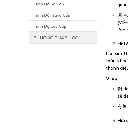
Trình Độ Sơ Cấp
quan
圆 yu
Trình Độ Trung Cấp
(VIÊ
Trình Độ Cao Cấp
làm 
PHƯƠNG PHÁP HỌC
Hài 
Hài âm t
toàn khác
thanh điệu
Ví dụ:
倒 dà
sẽ đ
有鱼 y
Hài 