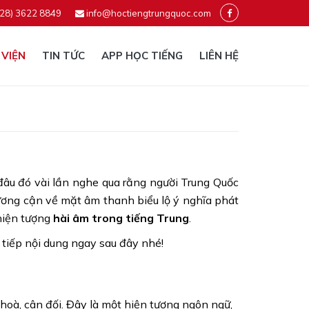
028) 3622 8849
info@hoctiengtrungquoc.com
 VIỆN
TIN TỨC
APP HỌC TIẾNG
LIÊN HỆ
 đâu đó vài lần nghe qua rằng người Trung Quốc
 tương cận về mặt âm thanh biểu lộ ý nghĩa phát
 hiện tượng
hài âm trong tiếng Trung
.
tiếp nội dung ngay sau đây nhé!
 hoà, cân đối. Đây là một hiện tượng ngôn ngữ,