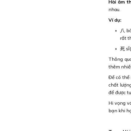
Hài âm t
nhau.
Ví dụ:
八 bā
rất t
死 sǐ(
Thông qua
thêm nhiều
Để có thể 
chất lượn
để được t
Hi vọng v
bạn khi họ