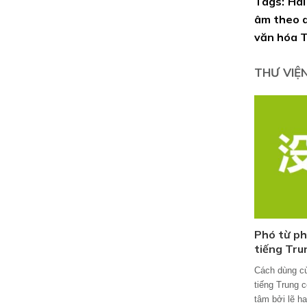
Tags: Hài
âm theo d
văn hóa 
THƯ VIỆ
Phó từ ph
tiếng Tru
Cách dùng củ
tiếng Trung 
tâm bởi lẽ h