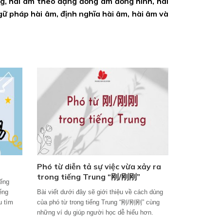
ng, hài âm theo dạng đồng âm đồng hình, hài
ữ pháp hài âm, định nghĩa hài âm, hài âm và
Phó từ diễn tả sự việc vừa xảy ra
trong tiếng Trung “刚/刚刚”
ếng
iếng
Bài viết dưới đây sẽ giới thiệu về cách dùng
u tìm
của phó từ trong tiếng Trung “刚/刚刚” cùng
những ví dụ giúp người học dễ hiểu hơn.