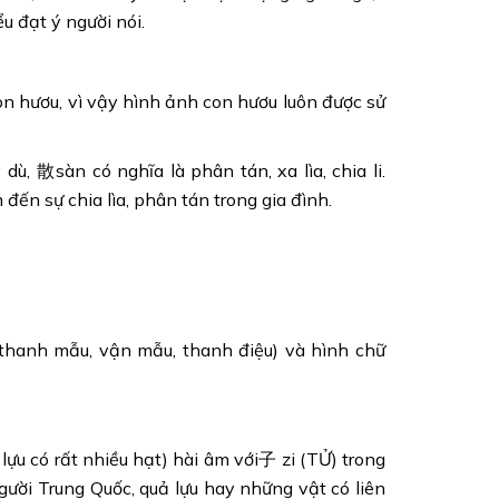
u đạt ý người nói.
con hươu, vì vậy hình ảnh con hươu luôn được sử
 散sàn có nghĩa là phân tán, xa lìa, chia li.
ến sự chia lìa, phân tán trong gia đình.
thanh mẫu, vận mẫu, thanh điệu) và hình chữ
lựu có rất nhiều hạt) hài âm với子 zi (TỬ) trong
người Trung Quốc, quả lựu hay những vật có liên