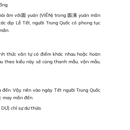
ống.
c hài âm với圆 yuán (VIÊN) trong 圆满 yuán mǎn
các dịp Lễ Tết, người Trung Quốc có phong tục
 mãn.
nh thức văn tự có điểm khác nhau hoặc hoàn
hau theo kiểu này sẽ cùng thanh mẫu, vận mẫu,
 đến. Vậy nên vào ngày Tết người Trung Quốc
c may mắn đến.
DƯ) chỉ sự dư thừa.