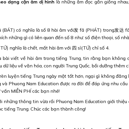
heo dạng cận âm dị hình
là những âm đọc gần giống nhau, 
 (BÁT) có nghĩa là số 8 hài âm với发 fā (PHÁT) trong发达 fā 
hích những gì có liên quan đến số 8 như: số điện thoại, số nh
TỬ) nghĩa là chết, mất hài âm với 四 sì(TỨ) chỉ số 4.
 bài viết về hài âm trong tiếng Trung, tin rằng bạn không
 dữ liệu về văn hóa, con người Trung Quốc, bồi dưỡng thêm c
rèn luyện tiếng Trung ngày một tốt hơn, ngại gì không đăng 
g và Phuong Nam Education được ra đời để đáp ứng nhu cầu
ư vấn MIỄN PHÍ các bạn nhé!
ới những thông tin vừa rồi Phuong Nam Education giới thiệu
c tiếng Trung.
Chúc các bạn thành công!