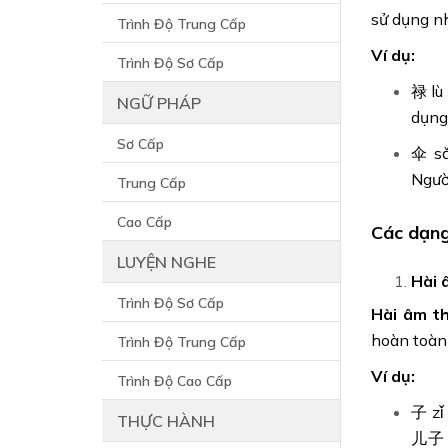
sử dụng n
Trình Độ Trung Cấp
Ví dụ:
Trình Độ Sơ Cấp
禄 lù
NGỮ PHÁP
dụng
Sơ Cấp
伞 sǎ
Ngườ
Trung Cấp
Cao Cấp
Các dạng
LUYỆN NGHE
Hài 
Trình Độ Sơ Cấp
Hài âm t
hoàn toàn
Trình Độ Trung Cấp
Ví dụ:
Trình Độ Cao Cấp
子 zǐ
THỰC HÀNH
儿子 é