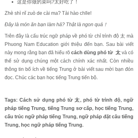
这是你做的菜吗?太好吃了！
Zhè shì nǐ zuò de cài ma? Tài hào chīle!
Đây là món ăn bạn làm hả? Thật là ngon quá！
Trên đây là cấu trúc ngữ pháp về phó từ chỉ trình độ 太 mà
Phuong Nam Education giới thiệu đến bạn. Sau bài viết
này mong rằng bạn đã hiểu rõ
cách dùng phó từ 太
và có
thể sử dụng chúng một cách chính xác nhất. Còn nhiều
thông tin bổ ích về tiếng Trung ở bài viết sau mời bạn đón
đọc. Chúc các bạn học tiếng Trung tiến bộ.
Tags: Cách sử dụng phó từ 太, phó từ trình độ, ngữ
pháp tiếng Trung, tiếng Trung sơ cấp, học tiếng Trung,
cấu trúc ngữ pháp tiếng Trung, ngữ pháp đặt câu tiếng
Trung, học ngữ pháp tiếng Trung.