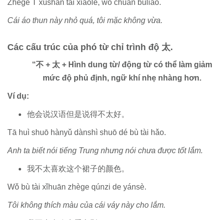
Zhège T xùshān tài xiǎole, wǒ chuān bùliǎo.
Cái áo thun này nhỏ quá, tôi mặc không vừa.
Các cấu trúc của phó từ chỉ trình độ 太.
“不 + 太 + Hình dung từ/ động từ có thể làm giảm
mức độ phủ định, ngữ khí nhẹ nhàng hơn.
Ví dụ:
他会说汉语但是说得不太好。
Tā huì shuō hànyǔ dànshì shuō dé bù tài hǎo.
Anh ta biết nói tiếng Trung nhưng nói chưa được tốt lắm.
我不太喜欢这个裙子的颜色。
Wǒ bù tài xǐhuān zhège qúnzi de yánsè.
Tôi không thích màu của cái váy này cho lắm.