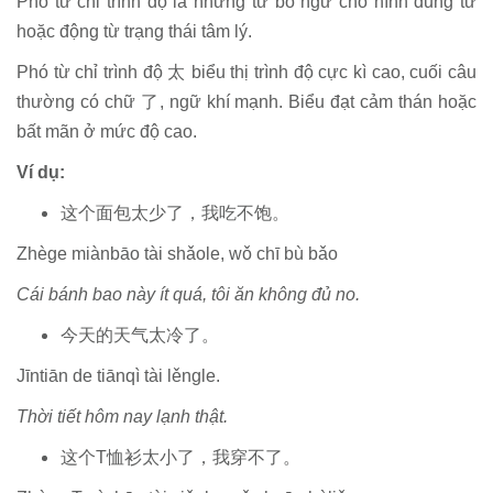
Phó từ chỉ trình độ là những từ bổ ngữ cho hình dung từ
hoặc động từ trạng thái tâm lý.
Phó từ chỉ trình độ 太 biểu thị trình độ cực kì cao, cuối câu
thường có chữ 了, ngữ khí mạnh. Biểu đạt cảm thán hoặc
bất mãn ở mức độ cao.
Ví dụ:
这个面包太少了，我吃不饱。
Zhège miànbāo tài shǎole, wǒ chī bù bǎo
Cái bánh bao này ít quá, tôi ăn không đủ no.
今天的天气太冷了。
Jīntiān de tiānqì tài lěngle.
Thời tiết hôm nay lạnh thật.
这个T恤衫太小了，我穿不了。