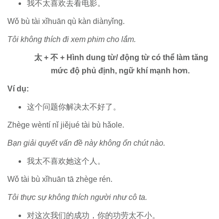
我不太喜欢去看电影。
Wǒ bù tài xǐhuān qù kàn diànyǐng.
Tôi không thích đi xem phim cho lắm.
太 + 不 + Hình dung từ/ động từ có thể làm tăng
mức độ phủ định, ngữ khí mạnh hơn.
Ví dụ:
这个问题你解决太不好了。
Zhège wèntí nǐ jiějué tài bù hǎole.
Bạn giải quyết vấn đề này không ổn chút nào.
我太不喜欢她这个人。
Wǒ tài bù xǐhuān tā zhège rén.
Tôi thực sự không thích người như cô ta.
对这次我们的成功，你的功劳太不小。