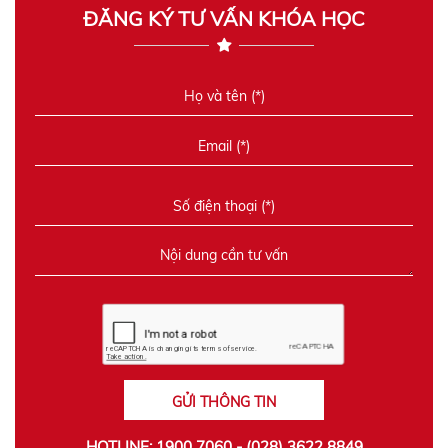
ĐĂNG KÝ TƯ VẤN KHÓA HỌC
GỬI THÔNG TIN
HOTLINE: 1900 7060 - (028) 3622 8849