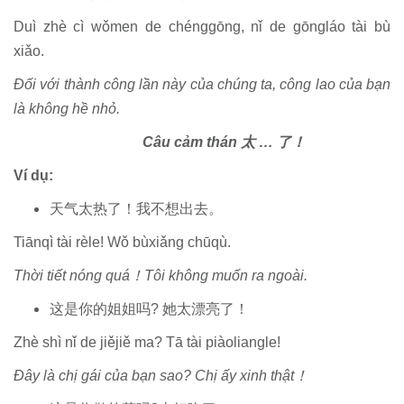
Duì zhè cì wǒmen de chénggōng, nǐ de gōngláo tài bù
xiǎo.
Đối với thành công lần này của chúng ta, công lao của bạn
là không hề nhỏ.
Câu cảm thán 太 … 了！
Ví dụ:
天气太热了！我不想出去。
Tiānqì tài rèle! Wǒ bùxiǎng chūqù.
Thời tiết nóng quá！Tôi không muốn ra ngoài.
这是你的姐姐吗? 她太漂亮了！
Zhè shì nǐ de jiějiě ma? Tā tài piàoliangle!
Đây là chị gái của bạn sao? Chị ấy xinh thật！