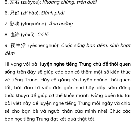
5. 左右 (zuǒyòu):
Khoảng chừng, trên dưới
6. 只好 (zhǐhǎo):
Đành phải
7. 影响 (yǐngxiǎng):
Ảnh hưởng
8. 也许 (yěxǔ):
Có lẽ
9. 夜生活 (yèshēnghuó):
Cuộc sống ban đêm, sinh hoạt
đêm
Hi vọng với bài
luyện
nghe tiếng Trung chủ đề thói quen
sống
trên đây sẽ giúp các bạn có thêm một số kiến thức
về tiếng Trung. Hãy cố gắng rèn luyện những thói quen
tốt, bắt đầu từ việc đơn giản như hãy dậy sớm đừng
thức khuya để giúp cơ thể khỏe mạnh. Đừng quên lưu lại
bài viết này để luyện nghe tiếng Trung mỗi ngày và chia
sẻ cho bạn bè và người thân của mình nhé! Chúc các
bạn học tiếng Trung đạt kết quả thật tốt.