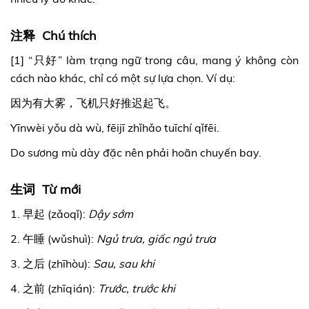
注释 Chú thích
[1] “只好” làm trạng ngữ trong câu, mang ý không còn
cách nào khác, chỉ có một sự lựa chọn. Ví dụ:
因为有大雾，飞机只好推迟起飞。
Yīnwèi yǒu dà wù, fēijī zhǐhǎo tuīchí qǐfēi.
Do sương mù dày đặc nên phải hoãn chuyến bay.
生词 Từ mới
1. 早起 (zǎoqǐ):
Dậy sớm
2. 午睡 (wǔshuì):
Ngủ trưa, giấc ngủ trưa
3. 之后 (zhīhòu):
Sau, sau khi
4. 之前 (zhīqián):
Trước, trước khi