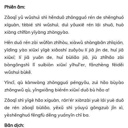
Phiên âm:
Zǎoqǐ yǔ wǔshuì shì hěnduō zhōngguó rén de shēnghuó
xíguàn, tèbié shì wǔshuì, duì yǒuxiē rén lái shuō, huò
xiàng chīfàn yīyàng zhòngyào.
Hěn duō rén zài wǔfàn zhīhòu, xiàwǔ shàngbān zhīqián,
yīdìng yào xiūxí yīgè xiǎoshí zuǒyòu lí jiā jìn de, huí jiā
xiūxí; lí jiā yuǎn de, huí bùliǎo jiā, jiù zhǐhǎo zài
bàngōngshì lǐ suíbiàn xiūxí yīhuǐ'er, fǎnzhèng fēiděi
wǔshuì bùkě.
Yīncǐ, qù kànwàng zhōngguó péngyǒu, zuì hǎo bùyào
zhōngwǔ qù, yǐngxiǎng biérén xiūxí duō bù hǎo a!
Zǎoqǐ shì yīgè hǎo xíguàn, rán'ér xiànzài yuè lái yuè duō
de rén zǎoqǐ bùliǎo, yěxǔ shì yóuyú gōngzuò jǐn xì,
yèshēnghuó fēngfù děng yuányīn chī ba.
Bản dịch: