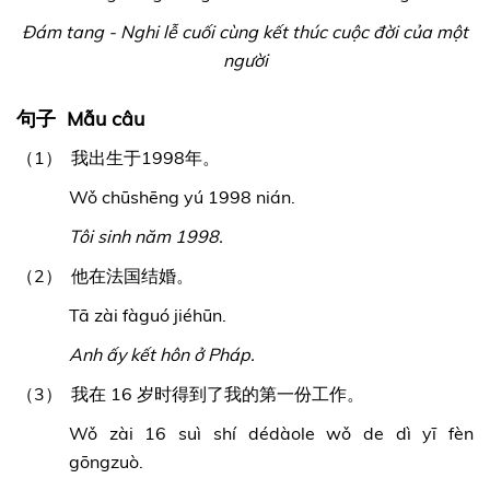
Đám tang - Nghi lễ cuối cùng kết thúc cuộc đời của một
người
句子 Mẫu câu
（1） 我出生于1998年。
Wǒ chūshēng yú 1998 nián.
Tôi sinh năm 1998.
（2） 他在法国结婚。
Tā zài fàguó jiéhūn.
Anh ấy kết hôn ở Pháp.
（3） 我在 16 岁时得到了我的第一份工作。
Wǒ zài 16 suì shí dédàole wǒ de dì yī fèn
gōngzuò.