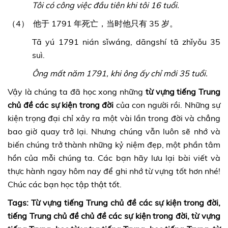
Tôi có công việc đầu tiên khi tôi 16 tuổi.
（4） 他于 1791 年死亡，当时他只有 35 岁。
Tā yú 1791 nián sǐwáng, dāngshí tā zhǐyǒu 35
suì.
Ông mất năm 1791, khi ông ấy chỉ mới 35 tuổi.
Vậy là chúng ta đã học xong những
từ vựng tiếng Trung
chủ đề các sự kiện trong đời
của con người rồi. Những sự
kiện trọng đại chỉ xảy ra một vài lần trong đời và chẳng
bao giờ quay trở lại. Nhưng chúng vẫn luôn sẽ nhớ và
biến chúng trở thành những kỷ niệm đẹp, một phần tâm
hồn của mỗi chúng ta. Các bạn hãy lưu lại bài viết và
thực hành ngay hôm nay để ghi nhớ từ vựng tốt hơn nhé!
Chúc các bạn học tập thật tốt.
Tags: Từ vựng tiếng Trung chủ đề các sự kiện trong đời,
tiếng Trung chủ đề chủ đề các sự kiện trong đời, từ vựng