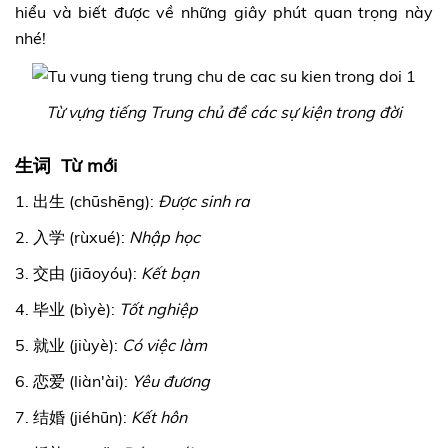
hiểu và biết được về những giây phút quan trọng này
nhé!
Từ vựng tiếng Trung chủ đề các sự kiện trong đời
生词 Từ mới
1. 出生 (chūshēng):
Được sinh ra
2. 入学 (rùxué):
Nhập học
3. 交由 (jiāoyóu):
Kết bạn
4. 毕业 (bìyè):
Tốt nghiệp
5. 就业 (jiùyè):
Có việc làm
6. 恋爱 (liàn'ài):
Yêu đương
7. 结婚 (jiéhūn):
Kết hôn