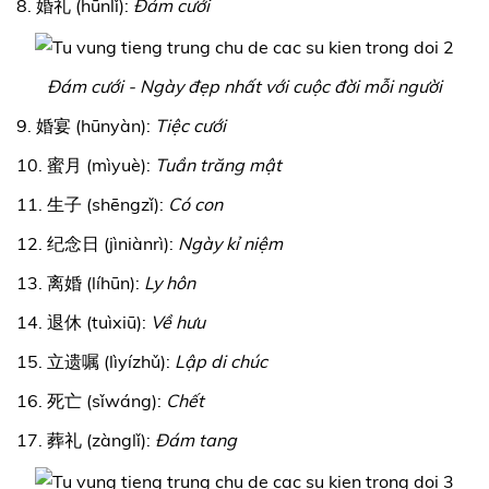
8. 婚礼 (hūnlǐ):
Đám cưới
Đám cưới - Ngày đẹp nhất với cuộc đời mỗi người
9. 婚宴 (hūnyàn):
Tiệc cưới
10. 蜜月 (mìyuè):
Tuần trăng mật
11. 生子 (shēngzǐ):
Có con
12. 纪念日 (jìniànrì):
Ngày kỉ niệm
13. 离婚 (líhūn):
Ly hôn
14. 退休 (tuìxiū):
Về hưu
15. 立遗嘱 (lìyízhǔ):
Lập di chúc
16. 死亡 (sǐwáng):
Chết
17. 葬礼 (zànglǐ):
Đám tang