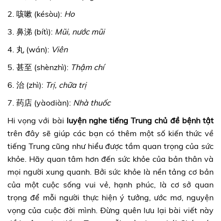
2. 咳嗽 (késòu):
Ho
3. 鼻涕 (bítì):
Mũi, nước mũi
4. 丸 (wán):
Viên
5. 甚至 (shènzhì):
Thậm chí
6. 治 (zhì):
Trị, chữa trị
7. 药店 (yàodiàn):
Nhà thuốc
Hi vọng với bài
luyện
nghe tiếng Trung chủ đề bệnh tật
trên đây sẽ giúp các bạn có thêm một số kiến thức về
tiếng Trung cũng như hiểu được tầm quan trọng của sức
khỏe. Hãy quan tâm hơn đến sức khỏe của bản thân và
mọi người xung quanh. Bởi sức khỏe là nền tảng cơ bản
của một cuộc sống vui vẻ, hạnh phúc, là cơ sở quan
trọng để mỗi người thực hiện ý tưởng, ước mơ, nguyện
vọng của cuộc đời mình. Đừng quên lưu lại bài viết này