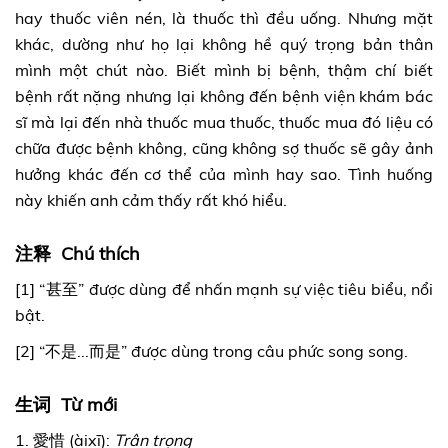
hay thuốc viên nén, là thuốc thì đều uống. Nhưng mặt
khác, dường như họ lại không hề quý trọng bản thân
mình một chút nào. Biết mình bị bệnh, thậm chí biết
bệnh rất nặng nhưng lại không đến bệnh viện khám bác
sĩ mà lại đến nhà thuốc mua thuốc, thuốc mua đó liệu có
chữa được bệnh không, cũng không sợ thuốc sẽ gây ảnh
hưởng khác đến cơ thể của mình hay sao. Tình huống
này khiến anh cảm thấy rất khó hiểu.
注释 Chú thích
[1] “甚至” được dùng để nhấn mạnh sự việc tiêu biểu, nổi
bật.
[2] “不是...而是” được dùng trong câu phức song song.
生词 Từ mới
1. 愛惜 (àixī):
Trân trọng