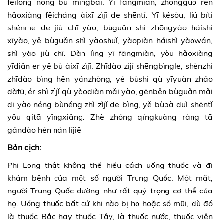
fēilóng nòng bù míngbái. Yī fāngmiàn, zhōngguó rén
hǎoxiàng fēicháng àixī zìjǐ de shēntǐ. Yī késòu, liú bítì
shénme de jiù chī yào, bùguǎn shì zhōngyào háishì
xīyào, yě bùguǎn shì yàoshuǐ, yàopiàn háishì yàowán,
shì yào jiù chī. Dàn lìng yī fāngmiàn, yòu hǎoxiàng
yīdiǎn er yě bù àixī zìjǐ. Zhīdào zìjǐ shēngbìngle, shènzhì
zhīdào bìng hěn yánzhòng, yě bùshì qù yīyuàn zhǎo
dàfū, ér shì zìjǐ qù yàodiàn mǎi yào, gēnběn bùguǎn mǎi
di yào néng bùnéng zhì zìjǐ de bìng, yě bùpà duì shēntǐ
yǒu qítā yǐngxiǎng. Zhè zhǒng qíngkuàng ràng tā
gǎndào hěn nán lǐjiě.
Bản dịch:
Phi Long thật không thể hiểu cách uống thuốc và đi
khám bệnh của một số người Trung Quốc. Một mặt,
người Trung Quốc dường như rất quý trọng cơ thể của
họ. Uống thuốc bất cứ khi nào bị ho hoặc sổ mũi, dù đó
là thuốc Bắc hay thuốc Tây, là thuốc nước, thuốc viên