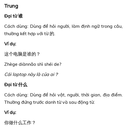
Trung
Đại từ 谁
Cách dùng: Dùng để hỏi người, làm định ngữ trong câu,
thường kết hợp với từ 的.
Ví dụ:
这个电脑是谁的？
Zhège diànnǎo shì shéi de?
Cái laptop này là của ai？
Đại từ 什么
Cách dùng: Dùng để hỏi vật, người, thời gian, địa điểm.
Thường đứng trước danh từ và sau động từ.
Ví dụ:
你做什么工作？