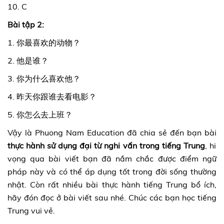
10. C
Bài tập 2:
1. 你最喜欢的动物？
2. 他是谁？
3. 你为什么喜欢他？
4. 昨天你跟谁去看电影？
5. 你怎么去上班？
Vậy là Phuong Nam Education đã chia sẻ đến bạn bài
thực hành sử dụng đại từ nghi vấn trong tiếng Trung
, hi
vọng qua bài viết bạn đã nắm chắc được điểm ngữ
pháp này và có thể áp dụng tốt trong đời sống thường
nhật. Còn rất nhiều bài thực hành tiếng Trung
bổ ích,
hãy đón đọc ở bài viết sau nhé. Chúc các bạn học tiếng
Trung vui vẻ.