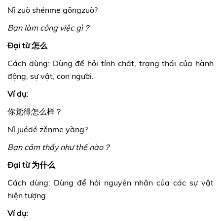
Nǐ zuò shénme gōngzuò?
Bạn làm công việc gì？
Đại từ 怎么
Cách dùng: Dùng để hỏi tính chất, trạng thái của hành
động, sự vật, con người.
Ví dụ:
你觉得怎么样？
Nǐ juédé zěnme yàng?
Bạn cảm thấy như thế nào？
Đại từ 为什么
Cách dùng: Dùng để hỏi nguyên nhân của các sự vật
hiện tượng.
Ví dụ: