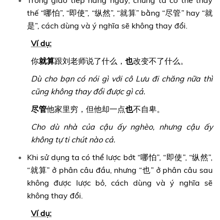
thế “哪怕”, “即使”, “纵然”, “就算” bằng “尽管” hay “就
是”, cách dùng và ý nghĩa sẽ không thay đổi.
Ví dụ:
你
就算
跟刘老师说了什么，
也
改变不了什么。
Dù cho bạn có nói gì với cô Lưu đi chăng nữa thì
cũng không thay đổi được gì cả.
尽管
他家里穷，但他却一点
也
不自卑。
Cho dù nhà của cậu ấy nghèo, nhưng cậu ấy
không tự ti chút nào cả.
Khi sử dụng ta có thể lược bớt
“哪怕”, “即使”, “纵然”,
“就算” ở phân câu đầu, nhưng “也” ở phân câu sau
không được lược bỏ, cách dùng và ý nghĩa sẽ
không thay đổi.
Ví dụ: