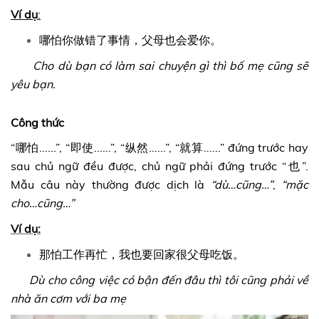
Ví dụ
:
哪怕你做错了事情，父母也会爱你。
Cho dù bạn có làm sai chuyện gì thì bố mẹ cũng sẽ
yêu bạn.
Công thức
“哪怕......”, “即使......”, “纵然......”, “就算......” đứng trước hay
sau chủ ngữ đều được, chủ ngữ phải đứng trước “也”.
Mẫu câu này thường được dịch là
“dù…cũng…”
,
“mặc
cho…cũng…”
Ví dụ:
那怕工作再忙，我也要回家很父母吃饭。
Dù cho công việc có bận đến đâu thì tôi cũng phải về
nhà ăn cơm với ba mẹ