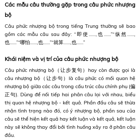
Các mẫu câu thường gặp trong câu phức nhượng
bộ
Câu phức nhượng bộ trong tiếng Trung thường sẽ bao
gồm các mẫu câu sau đây: “
即使……,也……”“纵然……,
也……”“哪怕……,也……”“就算……,也……”
Khái niệm và vị trí của câu phức nhượng bộ
Câu phức nhượng bộ（让步复句）hay còn được gọi là
câu nhượng bộ（让步句）là câu phức có mối quan hệ
nhượng bộ giữa các câu trong cấu trúc câu chính phụ (偏
正句). Dùng để nối tiếp hai phân câu lại với nhau, biểu
thị quan hệ nhượng bộ - kết quả. Phần đầu câu sẽ thừa
nhận tình trạng nào đó, có ý nhượng bộ, phần sau của
câu sẽ thể hiện kết quả hay kết luận và kết quả, kết luận
này sẽ không thay đổi bởi tình huống xảy ra ở phân câu
đầu.