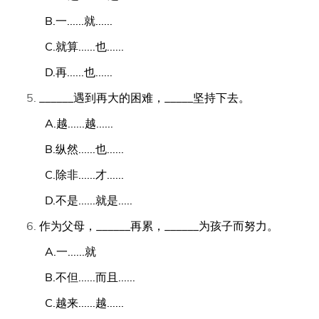
B.一......就......
C.就算......也......
D.再......也......
______遇到再大的困难，_____坚持下去。
A.越......越......
B.纵然......也......
C.除非......才......
D.不是......就是.....
作为父母，______再累，______为孩子而努力。
A.一......就
B.不但......而且......
C.越来......越......