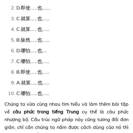
D.即使......也.......
C.就算......也......
C.就算......也......
B.纵然......也......
D.哪怕......也....
C.哪怕......也......
B.即使......也......
A.就算......也......
C.哪怕......也......
Chúng ta vừa cùng nhau tìm hiểu và làm thêm bài tập
về
câu phức trong tiếng Trung
cụ thể là câu phức
nhượng bộ. Cấu trúc ngữ pháp này cũng tương đối đơn
giản, chỉ cần chúng ta nắm được cách dùng của nó thì