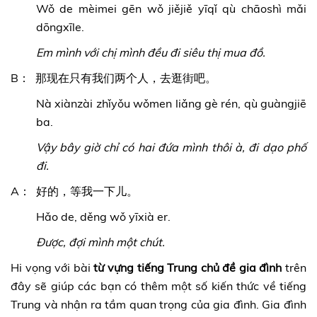
Wǒ de mèimei gēn wǒ jiějiě yīqǐ qù chāoshì mǎi
dōngxīle.
Em mình với chị mình đều đi siêu thị mua đồ.
B： 那现在只有我们两个人，去逛街吧。
Nà xiànzài zhǐyǒu wǒmen liǎng gè rén, qù guàngjiē
ba.
Vậy bây giờ chỉ có hai đứa mình thôi à, đi dạo phố
đi.
A： 好的，等我一下儿。
Hǎo de, děng wǒ yīxià er.
Được, đợi mình một chút.
Hi vọng với bài
từ vựng tiếng Trung chủ đề gia đình
trên
đây sẽ giúp các bạn có thêm một số kiến thức về tiếng
Trung và nhận ra tầm quan trọng của gia đình. Gia đình