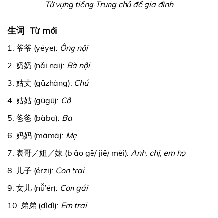
Từ vựng tiếng Trung chủ đề gia đình
生词 Từ mới
1. 爷爷 (yéye):
Ông nội
2. 奶奶 (nǎi nai):
Bà nội
3. 姑丈 (gūzhàng):
Chú
4. 姑姑 (gūgū):
Cô
5. 爸爸 (bàba):
Ba
6. 妈妈 (māmā):
Mẹ
7. 表哥／姐／妹 (biǎo gē/ jiě/ mèi):
Anh, chị, em họ
8. 儿子 (érzi):
Con trai
9. 女儿 (nǚ’ér):
Con gái
10. 弟弟 (dìdì):
Em trai