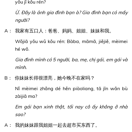
yǒu jǐ kǒu rén?
Ừ. Đây là ảnh gia đình bạn à? Gia đình bạn có mấy
người?
A： 我家有五口人：爸爸、妈妈、姐姐、妹妹和我。
Wǒjiā yǒu wǔ kǒu rén: Bàba, māmā, jiějiě, mèimei
hé wǒ.
Gia đình mình có 5 người, ba, mẹ, chị gái, em gái và
mình.
B： 你妹妹长得很漂亮，她今晚不在家吗？
Nǐ mèimei zhǎng dé hěn piàoliang, tā jīn wǎn bù
zàijiā ma?
Em gái bạn xinh thật, tối nay cô ấy không ở nhà
sao?
A： 我的妹妹跟我姐姐一起去超市买东西了。