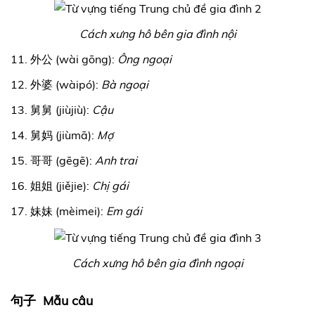
Cách xưng hô bên gia đình nội
11. 外公 (wài gōng):
Ông ngoại
12. 外婆 (wàipó):
Bà ngoại
13. 舅舅 (jiùjiù):
Cậu
14. 舅妈 (jiùmā):
Mợ
15. 哥哥 (gēgē):
Anh trai
16. 姐姐 (jiějie):
Chị gái
17. 妹妹 (mèimei):
Em gái
Cách xưng hô bên gia đình ngoại
句子 Mẫu câu