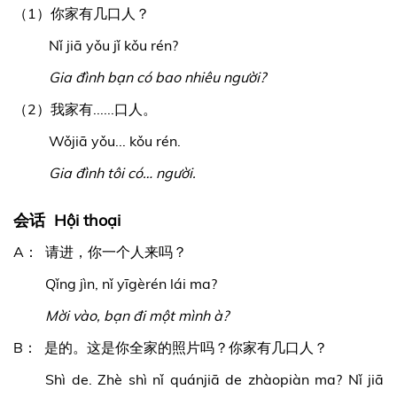
（1）你家有几口人？
Nǐ jiā yǒu jǐ kǒu rén?
Gia đình bạn có bao nhiêu người?
（2）我家有......口人。
Wǒjiā yǒu... kǒu rén.
Gia đình tôi có… người.
会话 Hội thoại
A： 请进，你一个人来吗？
Qǐng jìn, nǐ yīgèrén lái ma?
Mời vào, bạn đi một mình à?
B： 是的。这是你全家的照片吗？你家有几口人？
Shì de. Zhè shì nǐ quánjiā de zhàopiàn ma? Nǐ jiā