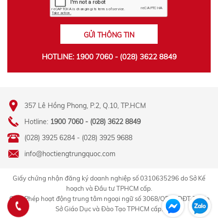
GỬI THÔNG TIN
HOTLINE: 1900 7060 - (028) 3622 8849
357 Lê Hồng Phong, P.2, Q.10, TP.HCM
Hotline:
1900 7060 - (028) 3622 8849
(028) 3925 6284 - (028) 3925 9688
info@hoctiengtrungquoc.com
Giấy chứng nhận đăng ký doanh nghiệp số 0310635296 do Sở Kế
hoạch và Đầu tư TPHCM cấp.
Giấy Phép hoạt động trung tâm ngoại ngữ số 3068/QĐ-GDĐT-TC do
Sở Giáo Dục và Đào Tạo TPHCM cấp.