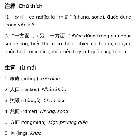
注释 Chú thích
[1] “然而” có nghĩa là “但是” (nhưng, song), được dùng
trong văn viết.
[2] “一方面” ,（另）一方面...” được dùng trong câu phức
song song, biểu thị có hai hoặc nhiều cách làm, nguyên
nhân hoặc mục đích, điều kiện hay kết quả cùng tồn tại.
生词 Từ mới
1. 家庭 (jiātíng):
Gia đình
2. 人口 (rénkǒu):
Nhân khẩu
3. 照顾 (zhàogù):
Chăm sóc
4. 然而 (rán'ér):
Nhưng, song
5. 方面 (fāngmiàn):
Mặt, phương diện
6. 另 (lìng):
Khác