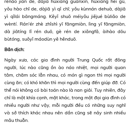
rènào jiān de, dàjiā hùxiāng guānxīn, hùxiāng hēi gù,
yǒu hào chī de, dàjiā yì qǐ chī; yǒu kùnnán dehuà, dàjiā
yì qǐlái bāngmáng. Kěyǐ shuō méiyǒu jiějué bùliǎo de
wèntí. Rán'ér zhè zhǐshì yī fāngmiàn, lìng yī fāngmiàn,
dà jiātíng lǐ rén duō, gè rén de xiǎngfǎ, àihào dōu
bùtóng, suǒyǐ máodùn yě hěnduō.
Bản dịch:
Ngày xưa, các gia đình người Trung Quốc rất đông
người, lúc nào cũng ồn ào náo nhiệt, mọi người quan
tâm, chăm sóc lẫn nhau, có món gì ngon thì mọi người
cùng ăn; có khó khăn thì mọi người cùng đến giúp đỡ. Có
thể nói không có bài toán nào là nan giải. Tuy nhiên, đây
chỉ là một khía cạnh, mặt khác, trong một đại gia đình có
nhiều người như vậy, mỗi người đều có những suy nghĩ
và sở thích khác nhau nên dần cũng sẽ nảy sinh nhiều
mâu thuẫn.