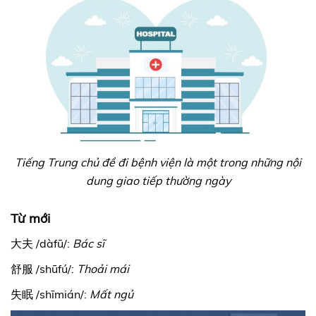
Tiếng Trung chủ đề đi bệnh viện là một trong những nội
dung giao tiếp thường ngày
Từ mới
大夫 /dàfū/:
Bác sĩ
舒服 /shūfú/:
Thoải mái
失眠 /shīmián/:
Mất ngủ