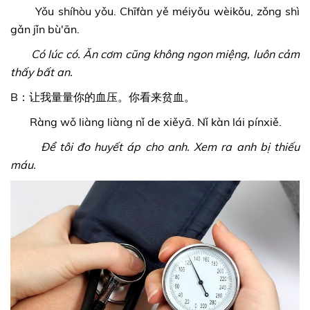
Yǒu shíhòu yǒu. Chīfàn yě méiyǒu wèikǒu, zǒng shì
gǎn jǐn bù'ān.
Có lúc có. Ăn cơm cũng không ngon miệng, luôn cảm
thấy bất an.
B：让我量量你的血压。你看来贫血。
Ràng wǒ liàng liàng nǐ de xiěyā. Nǐ kàn lái pínxiě.
Để tôi đo huyết áp cho anh. Xem ra anh bị thiếu
máu.