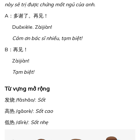
này sẽ trị được chứng mất ngủ của anh.
A：多谢了。再见！
Duōxièle. Zàijiàn!
Cảm ơn bác sĩ nhiều, tạm biệt!
B：再见！
Zàijiàn!
Tạm biệt!
Từ vựng mở rộng
发烧 /
fāshāo/:
Sốt
高热 /
gāorè/:
Sốt cao
低热 /dīrè/:
Sốt nhẹ