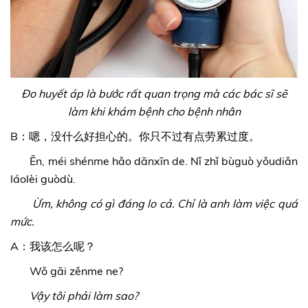
Đo huyết áp là bước rất quan trọng mà các bác sĩ sẽ
làm khi khám bệnh cho bệnh nhân
B：嗯，没什么好担心的。你只不过有点劳累过度。
Ēn, méi shénme hǎo dānxīn de. Nǐ zhǐ bùguò yǒudiǎn
láolèi guòdù.
Ừm, không có gì đáng lo cả. Chỉ là anh làm việc quá
mức.
A：我该怎么呢？
Wǒ gāi zěnme ne?
Vậy tôi phải làm sao?