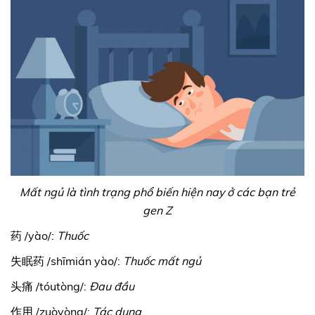
Mất ngủ là tình trạng phổ biến hiện nay ở các bạn trẻ
gen Z
药 /yào/:
Thuốc
失眠药 /shīmián yào/:
Thuốc mất ngủ
头痛 /tóutòng/:
Đau đầu
作用 /zuòyòng/:
Tác dụng