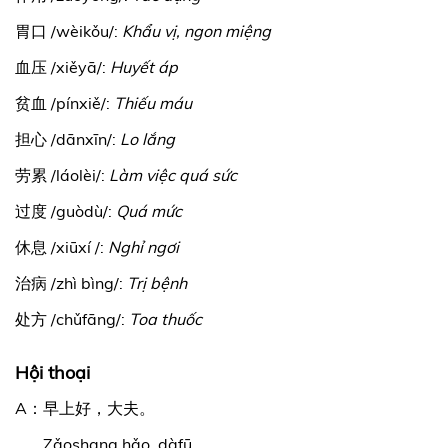
胃口 /wèikǒu/:
Khẩu vị, ngon miệng
血压 /
xiěyā/:
Huyết áp
贫血 /pínxiě/:
Thiếu máu
担心 /dānxīn/:
Lo lắng
劳累 /láolèi/:
Làm việc quá sức
过度 /guòdù/:
Quá mức
休息 /xiūxí /:
Nghỉ ngơi
治病 /zhì bìng/:
Trị bệnh
处方 /chǔfāng/:
Toa thuốc
Hội thoại
A：早上好，大夫。
Zǎoshang hǎo, dàfū.