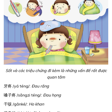
Sốt và các triệu chứng đi kèm là những vấn đề rất được
quan tâm
牙疼 /yá téng/:
Đau răng
嗓子疼 /sǎngzi téng/:
Đau họng
干咳 /gānké/:
Ho khan