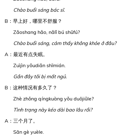
Chào buổi sáng bác sĩ.
B：早上好，哪里不舒服？
Zǎoshang hǎo, nǎlǐ bú shūfú?
Chào buổi sáng, cảm thấy không khỏe ở đâu?
A：最近有点失眠。
Zuìjìn yǒudiǎn shīmián.
Gần đây tôi bị mất ngủ.
B：这种情况有多久了？
Zhè zhǒng qíngkuàng yǒu duōjiǔle?
Tình trạng này kéo dài bao lâu rồi?
A：三个月了。
Sān gè yuèle.