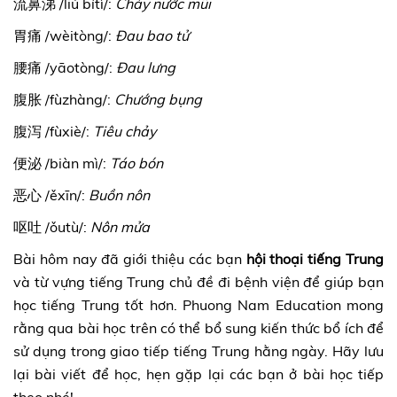
流鼻涕 /liú bítì/:
Chảy nước mũi
胃痛 /wèitòng/:
Đau bao tử
腰痛 /yāotòng/:
Đau lưng
腹胀 /fùzhàng/:
Chướng bụng
腹泻 /fùxiè/:
Tiêu chảy
便泌 /biàn mì/:
Táo bón
恶心 /ěxīn/:
Buồn nôn
呕吐 /ǒutù/:
Nôn mửa
Bài hôm nay đã giới thiệu các bạn
hội thoại tiếng Trung
và từ vựng tiếng Trung chủ đề đi bệnh viện để giúp bạn
học tiếng Trung tốt hơn. Phuong Nam Education mong
rằng qua bài học trên có thể bổ sung kiến thức bổ ích để
sử dụng trong giao tiếp tiếng Trung hằng ngày. Hãy lưu
lại bài viết để học, hẹn gặp lại các bạn ở bài học tiếp
theo nhé!