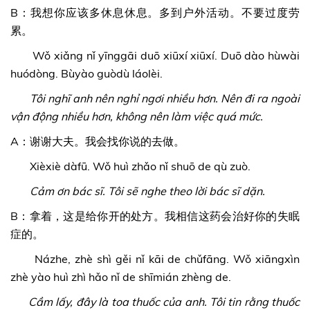
B：我想你应该多休息休息。多到户外活动。不要过度劳
累。
Wǒ xiǎng nǐ yīnggāi duō xiūxí xiūxí. Duō dào hùwài
huódòng. Bùyào guòdù láolèi.
Tôi nghĩ anh nên nghỉ ngơi nhiều hơn. Nên đi ra ngoài
vận động nhiều hơn, không nên làm việc quá mức.
A：谢谢大夫。我会找你说的去做。
Xièxiè dàfū. Wǒ huì zhǎo nǐ shuō de qù zuò.
Cảm ơn bác sĩ. Tôi sẽ nghe theo lời bác sĩ dặn.
B：拿着，这是给你开的处方。我相信这药会治好你的失眠
症的。
Názhe, zhè shì gěi nǐ kāi de chǔfāng. Wǒ xiāngxìn
zhè yào huì zhì hǎo nǐ de shīmián zhèng de.
Cầm lấy, đây là toa thuốc của anh. Tôi tin rằng thuốc