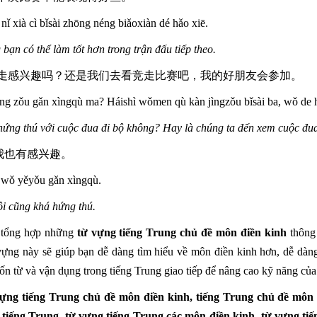
ǐ xià cì bǐsài zhōng néng biǎoxiàn dé hǎo xiē.
bạn có thể làm tốt hơn trong trận đấu tiếp theo.
竞走感兴趣吗？还是我们去看竞走比赛吧，我的好朋友会参加。
ìng zǒu gǎn xìngqù ma? Háishì wǒmen qù kàn jìngzǒu bǐsài ba, wǒ de 
ứng thú với cuộc đua đi bộ không? Hay là chúng ta đến xem cuộc đua đ
，我也有感兴趣。
 wǒ yěyǒu gǎn xìngqù.
ôi cũng khá hứng thú.
à tổng hợp những
từ vựng tiếng Trung chủ đề môn điền kinh
thông
vựng này sẽ giúp bạn dễ dàng tìm hiểu về môn điền kinh hơn, dễ dàng
ốn từ và vận dụng trong tiếng Trung giao tiếp để nâng cao kỹ năng của 
ựng tiếng Trung chủ đề môn điền kinh, tiếng Trung chủ đề môn đ
 tiếng Trung, từ vựng tiếng Trung các môn điền kinh, từ vựng tiế