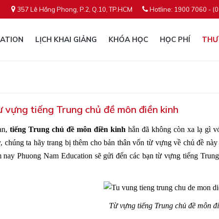
357 Lê Hồng Phong, P.2, Q.10, TP.HCM
Hotline: 1900 7060 - (
ATION
LỊCH KHAI GIẢNG
KHÓA HỌC
HỌC PHÍ
THƯ
ừ vựng tiếng Trung chủ đề môn điền kinh
ạn,
tiếng Trung chủ đề môn điền kinh
hẳn đã không còn xa lạ gì vớ
y, chúng ta hãy trang bị thêm cho bản thân vốn từ vựng về chủ đề này 
m nay Phuong Nam Education sẽ gửi đến các bạn từ vựng tiếng Trung
Từ vựng tiếng Trung chủ đề môn đi