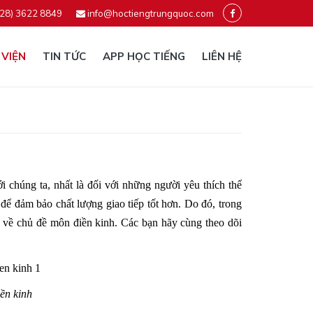
028) 3622 8849
info@hoctiengtrungquoc.com
 VIỆN
TIN TỨC
APP HỌC TIẾNG
LIÊN HỆ
i chúng ta, nhất là đối với những người yêu thích thể
để đảm bảo chất lượng giao tiếp tốt hơn. Do đó, trong
 về chủ đề môn điền kinh. Các bạn hãy cùng theo dõi
ền kinh