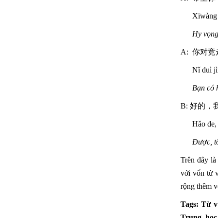
Xīwàng n
Hy vọng 
A: 你对
Nǐ duì j
Bạn có h
B: 好的
Hǎo de,
Được, t
Trên đây l
với vốn từ 
rộng thêm v
Tags: Từ v
Trung, học