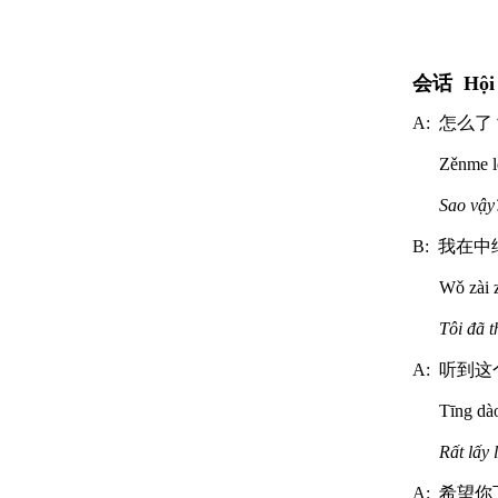
会话 Hội 
A: 怎么
Zěnme le
Sao vậy
B: 我在
Wǒ zài z
Tôi đã t
A: 听到
Tīng dà
Rất lấy 
A: 希望