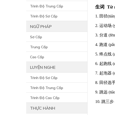
Trình Độ Trung Cấp
生词 Từ 
Trình Độ Sơ Cấp
1. 田径(tián
2. 运动场 (y
NGỮ PHÁP
3. 分道 (fēn
Sơ Cấp
4. 跑道 (pǎ
Trung Cấp
5. 终点线 (z
Cao Cấp
6. 起跑线 (q
LUYỆN NGHE
7. 起泡器 (q
Trình Độ Sơ Cấp
8. 田径选手 (
Trình Độ Trung Cấp
9. 跳远 (tià
Trình Độ Cao Cấp
10. 跳三步 (
THỰC HÀNH