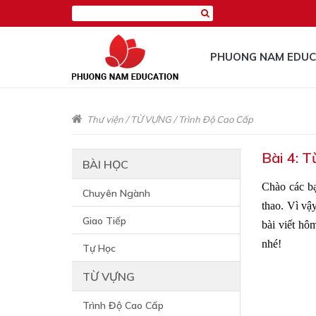
PHUONG NAM EDUC
Thư viện
/
TỪ VỰNG
/
Trình Độ Cao Cấp
Bài 4: T
BÀI HỌC
Chào các b
Chuyên Ngành
thao. Vì vậ
Giao Tiếp
bài viết hô
nhé!
Tự Học
TỪ VỰNG
Trình Độ Cao Cấp