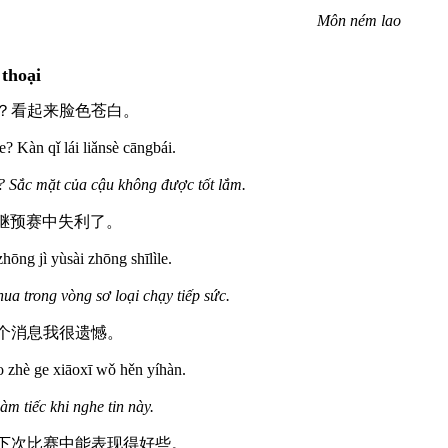
Môn ném lao
thoại
了？看起来脸色苍白。
? Kàn qǐ lái liǎnsè cāngbái.
? Sắc mặt của cậu không được tốt lắm.
中继预赛中失利了。
hōng jì yùsài zhōng shīlìle.
hua trong vòng sơ loại chạy tiếp sức.
这个消息我很遗憾。
o zhè ge xiāoxī wǒ hěn yíhàn.
làm tiếc khi nghe tin này.
你下次比赛中能表现得好些。