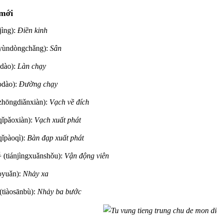
mới
jìng):
Điền kinh
ùndòngchǎng):
Sân
dào):
Làn chạy
odào):
Đường chạy
hōngdiǎnxiàn):
Vạch về đích
ǐpǎoxiàn):
Vạch xuất phát
ǐpàoqì):
Bàn đạp xuất phát
tiánjìngxuǎnshǒu):
Vận động viên
oyuǎn):
Nhảy xa
tiàosānbù):
Nhảy ba bước