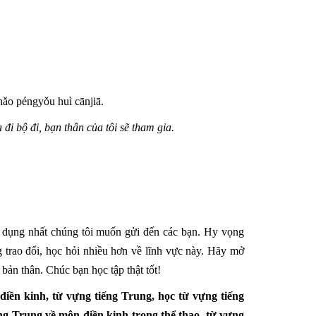
hǎo péngyǒu huì cānjiā.
i bộ đi, bạn thân của tôi sẽ tham gia.
 dụng nhất chúng tôi muốn gửi đến các bạn. Hy vọng
 trao đổi, học hỏi nhiều hơn về lĩnh vực này. Hãy mở
bản thân. Chúc bạn học tập thật tốt!
iền kinh, từ vựng tiếng Trung, học từ vựng tiếng
ng Trung về môn điền kinh trong thể thao, từ vựng