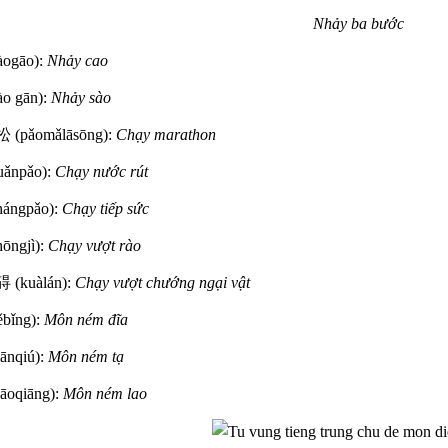
Nhảy ba bước
àogāo):
Nhảy cao
ào gān):
Nhảy sào
(pǎomǎlāsōng):
Chạy marathon
uǎnpǎo):
Chạy nước rút
hángpǎo):
Chạy tiếp sức
ōngjì):
Chạy vượt rào
(kuàlán):
Chạy vượt chướng ngại vật
ěbǐng):
Môn ném đĩa
ānqiú):
Môn ném tạ
āoqiāng):
Môn ném lao