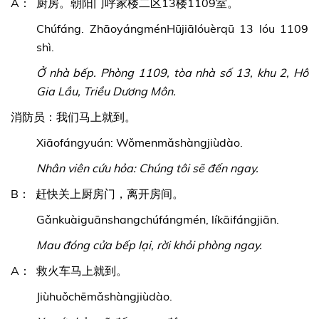
A： 厨房。朝阳门呼家楼二区13楼1109室。
Chúfáng. ZhāoyángménHūjiālóuèrqū 13 lóu 1109
shì.
Ở nhà bếp. Phòng 1109, tòa nhà số 13, khu 2, Hô
Gia Lầu, Triều Dương Môn.
消防员：我们马上就到。
Xiāofángyuán: Wǒmenmǎshàngjiùdào.
Nhân viên cứu hỏa: Chúng tôi sẽ đến ngay.
B： 赶快关上厨房门，离开房间。
Gǎnkuàiguānshangchúfángmén, líkāifángjiān.
Mau đóng cửa bếp lại, rời khỏi phòng ngay.
A： 救火车马上就到。
Jiùhuǒchēmǎshàngjiùdào.