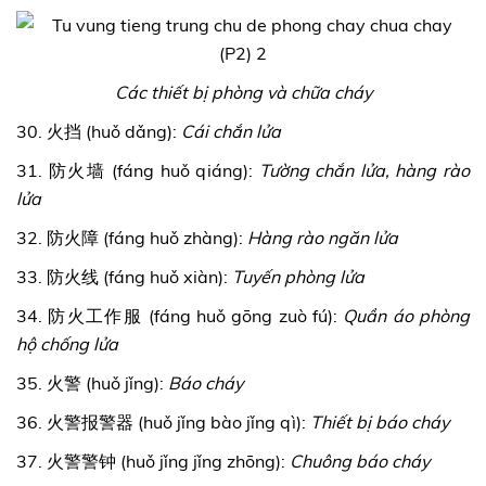
Các thiết bị phòng và chữa cháy
30. 火挡 (huǒ dǎng):
Cái chắn lửa
31. 防火墙 (fáng huǒ qiáng):
Tường chắn lửa, hàng rào
lửa
32. 防火障 (fáng huǒ zhàng):
Hàng rào ngăn lửa
33. 防火线 (fáng huǒ xiàn):
Tuyến phòng lửa
34. 防火工作服 (fáng huǒ gōng zuò fú):
Quần áo phòng
hộ chống lửa
35. 火警 (huǒ jǐng):
Báo cháy
36. 火警报警器 (huǒ jǐng bào jǐng qì):
Thiết bị báo cháy
37. 火警警钟 (huǒ jǐng jǐng zhōng):
Chuông báo cháy