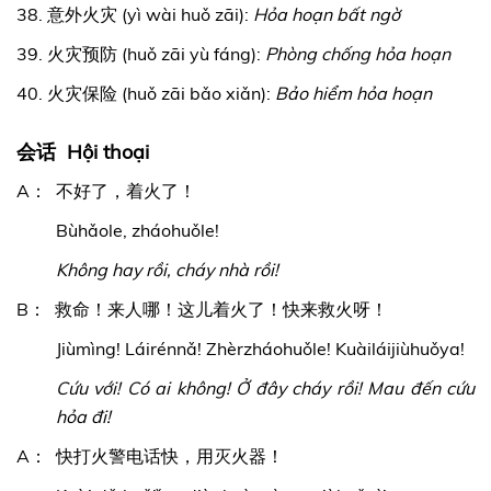
38. 意外火灾 (yì wài huǒ zāi):
Hỏa hoạn bất ngờ
39. 火灾预防 (huǒ zāi yù fáng):
Phòng chống hỏa hoạn
40. 火灾保险 (huǒ zāi bǎo xiǎn):
Bảo hiểm hỏa hoạn
会话 Hội thoại
A： 不好了，着火了！
Bùhǎole, zháohuǒle!
Không hay rồi, cháy nhà rồi!
B： 救命！来人哪！这儿着火了！快来救火呀！
Jiùmìng! Láirénnǎ! Zhèrzháohuǒle! Kuàiláijiùhuǒya!
Cứu với! Có ai không! Ở đây cháy rồi! Mau đến cứu
hỏa đi!
A： 快打火警电话快，用灭火器！