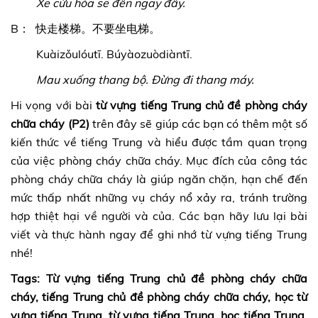
Xe cứu hỏa sẽ đến ngay đây.
B： 快走楼梯。不要坐电梯。
Kuàizǒulóutī. Búyàozuòdiàntī.
Mau xuống thang bộ. Đừng đi thang máy.
Hi vọng với bài
từ vựng tiếng Trung chủ đề phòng cháy
chữa cháy (P2)
trên đây sẽ giúp các bạn có thêm một số
kiến thức về tiếng Trung và hiểu được tầm quan trọng
của việc phòng cháy chữa cháy. Mục đích của công tác
phòng cháy chữa cháy là giúp ngăn chặn, hạn chế đến
mức thấp nhất những vụ cháy nổ xảy ra, tránh trường
hợp thiệt hại về người và của. Các bạn hãy lưu lại bài
viết và thực hành ngay để ghi nhớ từ vựng tiếng Trung
nhé!
Tags: Từ vựng tiếng Trung chủ đề phòng cháy chữa
cháy, tiếng Trung chủ đề phòng cháy chữa cháy, học từ
vựng tiếng Trung, từ vựng tiếng Trung, học tiếng Trung,