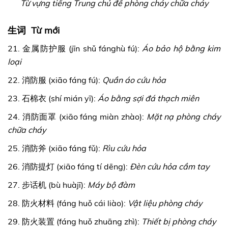
Từ vựng tiếng Trung chủ đề phòng cháy chữa cháy
生词 Từ mới
21. 金属防护服 (jīn shǔ fánghù fú):
Áo bảo hộ bằng kim
loại
22. 消防服 (xiāo fáng fú):
Quần áo cứu hỏa
23. 石棉衣 (shí mián yī):
Áo bằng sợi đá thạch miên
24. 消防面罩 (xiāo fáng miàn zhào):
Mặt nạ phòng cháy
chữa cháy
25. 消防斧 (xiāo fáng fǔ):
Rìu cứu hỏa
26. 消防提灯 (xiāo fáng tí dēng):
Đèn cứu hỏa cầm tay
27. 步话机 (bù huàjī):
Máy bộ đàm
28. 防火材料 (fáng huǒ cái liào):
Vật liệu phòng cháy
29. 防火装置 (fáng huǒ zhuāng zhì):
Thiết bị phòng cháy