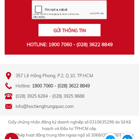
GỬI THÔNG TIN
HOTLINE: 1900 7060 - (028) 3622 8849
357 Lê Hồng Phong, P.2, Q.10, TP.HCM
Hotline:
1900 7060 - (028) 3622 8849
(028) 3925 6284 - (028) 3925 9688
info@hoctiengtrungquoc.com
Giấy chứng nhận đăng ký doanh nghiệp số 0310635296 do Sở Kế
hoạch và Đầu tư TPHCM cấp.
Giấy Phép hoạt động trung tâm ngoại ngữ số 3068/QĐ-GDĐT-TC do