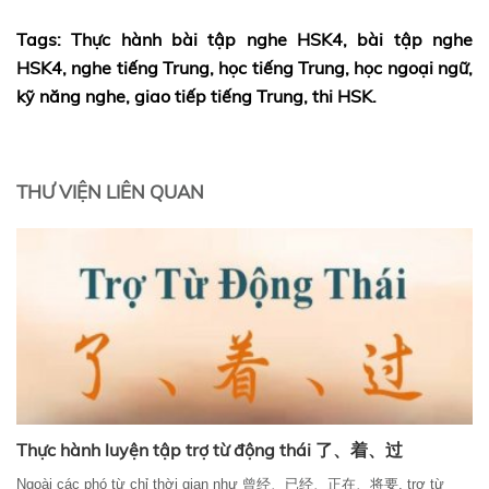
Tags: Thực hành bài tập nghe HSK4, bài tập nghe
HSK4, nghe tiếng Trung, học tiếng Trung, học ngoại ngữ,
kỹ năng nghe, giao tiếp tiếng Trung, thi HSK.
THƯ VIỆN LIÊN QUAN
Thực hành luyện tập trợ từ động thái 了、着、过
Ngoài các phó từ chỉ thời gian như 曾经、已经、正在、将要, trợ từ