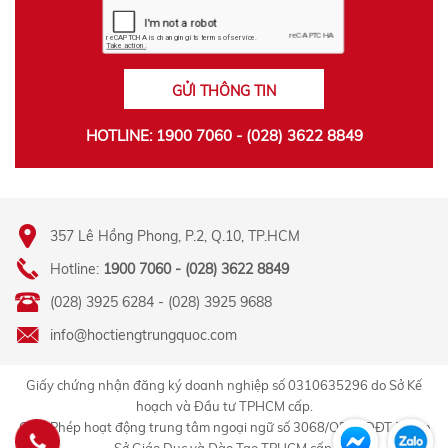
GỬI THÔNG TIN
HOTLINE: 1900 7060 - (028) 3622 8849
357 Lê Hồng Phong, P.2, Q.10, TP.HCM
Hotline:
1900 7060 - (028) 3622 8849
(028) 3925 6284 - (028) 3925 9688
info@hoctiengtrungquoc.com
Giấy chứng nhận đăng ký doanh nghiệp số 0310635296 do Sở Kế
hoạch và Đầu tư TPHCM cấp.
Giấy Phép hoạt động trung tâm ngoại ngữ số 3068/QĐ-GDĐT-TC do