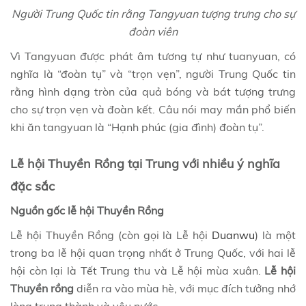
Người Trung Quốc tin rằng Tangyuan tượng trưng cho sự
đoàn viên
Vì Tangyuan được phát âm tương tự như tuanyuan, có
nghĩa là “đoàn tụ” và “trọn vẹn”, người Trung Quốc tin
rằng hình dạng tròn của quả bóng và bát tượng trưng
cho sự trọn vẹn và đoàn kết. Câu nói may mắn phổ biến
khi ăn tangyuan là “Hạnh phúc (gia đình) đoàn tụ”.
Lễ hội Thuyền Rồng tại Trung với nhiều ý nghĩa
đặc sắc
Nguồn gốc lễ hội Thuyền Rồng
Lễ hội Thuyền Rồng (còn gọi là Lễ hội
Duanwu
) là một
trong ba lễ hội quan trọng nhất ở Trung Quốc, với hai lễ
hội còn lại là Tết Trung thu và Lễ hội mùa xuân.
Lễ hội
Thuyền rồng
diễn ra vào mùa hè, với mục đích tưởng nhớ
lòng trung thành và yêu nước.