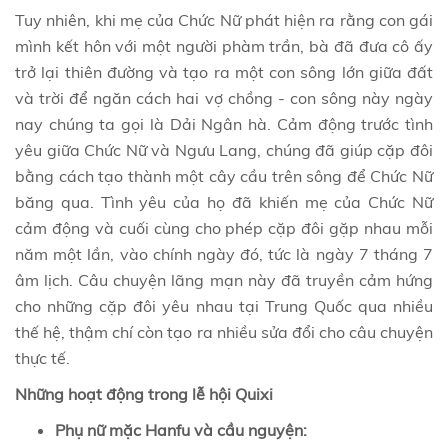
Tuy nhiên, khi mẹ của Chức Nữ phát hiện ra rằng con gái
mình kết hôn với một người phàm trần, bà đã đưa cô ấy
trở lại thiên đường và tạo ra một con sông lớn giữa đất
và trời để ngăn cách hai vợ chồng - con sông này ngày
nay chúng ta gọi là Dải Ngân hà. Cảm động trước tình
yêu giữa Chức Nữ và Ngưu Lang, chúng đã giúp cặp đôi
bằng cách tạo thành một cây cầu trên sông để Chức Nữ
băng qua. Tình yêu của họ đã khiến mẹ của Chức Nữ
cảm động và cuối cùng cho phép cặp đôi gặp nhau mỗi
năm một lần, vào chính ngày đó, tức là ngày 7 tháng 7
âm lịch. Câu chuyện lãng mạn này đã truyền cảm hứng
cho những cặp đôi yêu nhau tại Trung Quốc qua nhiều
thế hệ, thậm chí còn tạo ra nhiều sửa đổi cho câu chuyện
thực tế.
Những hoạt động trong lễ hội Quixi
Phụ nữ mặc Hanfu và cầu nguyện: