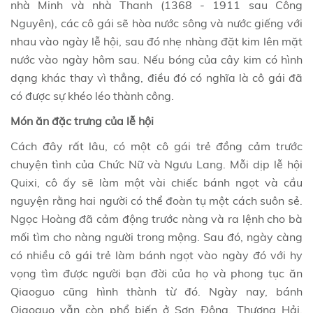
nhà Minh và nhà Thanh (1368 - 1911 sau Công
Nguyên), các cô gái sẽ hòa nước sông và nước giếng với
nhau vào ngày lễ hội, sau đó nhẹ nhàng đặt kim lên mặt
nước vào ngày hôm sau. Nếu bóng của cây kim có hình
dạng khác thay vì thẳng, điều đó có nghĩa là cô gái đã
có được sự khéo léo thành công.
Món ăn đặc trưng của lễ hội
Cách đây rất lâu, có một cô gái trẻ đồng cảm trước
chuyện tình của Chức Nữ và Ngưu Lang. Mỗi dịp lễ hội
Quixi, cô ấy sẽ làm một vài chiếc bánh ngọt và cầu
nguyện rằng hai người có thể đoàn tụ một cách suôn sẻ.
Ngọc Hoàng đã cảm động trước nàng và ra lệnh cho bà
mối tìm cho nàng người trong mộng. Sau đó, ngày càng
có nhiều cô gái trẻ làm bánh ngọt vào ngày đó với hy
vọng tìm được người bạn đời của họ và phong tục ăn
Qiaoguo
cũng
hình thành từ đó. Ngày nay, bánh
Qiaoguo
vẫn còn phổ biến ở Sơn Đông, Thượng Hải,