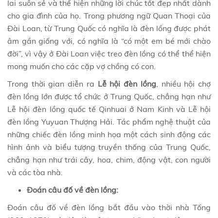
lai suôn sẻ và thể hiện những lời chúc tốt đẹp nhất dành
cho gia đình của họ. Trong phương ngữ Quan Thoại của
Đài Loan, từ Trung Quốc có nghĩa là đèn lồng được phát
âm gần giống với, có nghĩa là “có một em bé mới chào
đời”, vì vậy ở Đài Loan việc treo đèn lồng có thể thể hiện
mong muốn cho các cặp vợ chồng có con.
Trong thời gian diễn ra
Lễ hội đèn lồng
, nhiều hội chợ
đèn lồng lớn được tổ chức ở Trung Quốc, chẳng hạn như
Lễ hội đèn lồng quốc tế Qinhuai ở Nam Kinh và Lễ hội
đèn lồng Yuyuan Thượng Hải. Tác phẩm nghệ thuật của
những chiếc đèn lồng minh họa một cách sinh động các
hình ảnh và biểu tượng truyền thống của Trung Quốc,
chẳng hạn như trái cây, hoa, chim, động vật, con người
và các tòa nhà.
Đoán câu đố về đèn lồng:
Đoán câu đố về đèn lồng bắt đầu vào thời nhà Tống