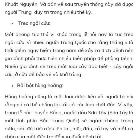
Khuất Nguyên. Và dần về sau truyền thống này đã được
người Trung duy trì trong nhiều thế kỷ.
Treo ngải cứu:
Một phong tục thú vị khác trong lễ hội này là tục treo
ngải cứu, vì nhiều người Trung Quốc cho rằng tháng 5 là
thời điểm nguy hiểm trong năm dễ xảy ra dịch bệnh nên
gia đình phải thực hiện nhiều biện pháp để phòng bệnh.
Nhiều gia đình sẽ treo một loại cây đặc biệt - cây ngải
cứu, ở cửa để bảo vệ và khử trùng.
Rải bột hùng hoàng:
Hùng hoàng cũng là một loại dược liệu và người ta nói
rằng nó có thể chống lại tất cả các loại chất độc. Vì vậy,
trong
lễ hội Thuyền Rồng
, người dân Sơn Tây (Sơn Tây là
một tỉnh phía Bắc Trung Quốc) sẽ ngâm chúng trong
rượu, sau đó tưới rượu lên tai, mũi, đầu, cổ tay và mắt cá
chân của một đứa trẻ để xua đuổi bệnh tật .