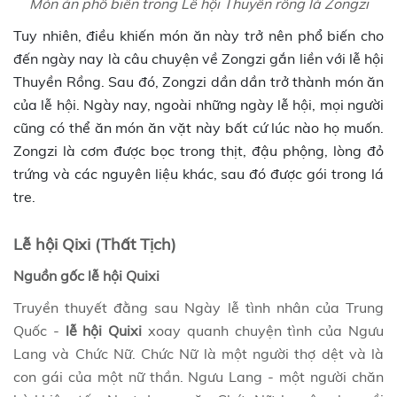
Món ăn phổ biến trong Lễ hội Thuyền rồng là Zongzi
Tuy nhiên, điều khiến món ăn này trở nên phổ biến cho
đến ngày nay là câu chuyện về Zongzi gắn liền với lễ hội
Thuyền Rồng. Sau đó, Zongzi dần dần trở thành món ăn
của lễ hội. Ngày nay, ngoài những ngày lễ hội, mọi người
cũng có thể ăn món ăn vặt này bất cứ lúc nào họ muốn.
Zongzi là cơm được bọc trong thịt, đậu phộng, lòng đỏ
trứng và các nguyên liệu khác, sau đó được gói trong lá
tre.
Lễ hội Qixi (Thất Tịch)
Nguồn gốc lễ hội Quixi
Truyền thuyết đằng sau Ngày lễ tình nhân của Trung
Quốc -
lễ hội Quixi
xoay quanh chuyện tình của Ngưu
Lang và Chức Nữ. Chức Nữ là một người thợ dệt và là
con gái của một nữ thần. Ngưu Lang - một người chăn