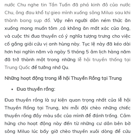
nước Chu nghe tin Tần Tuấn đã phá kinh đô của nước
Chu, ông đau khổ tự gieo mình xuống sông Miluo sau khi
thành bang sụp đổ.
Vậy nên người dân ném thức ăn
xuống mong muốn tôm ,cá không ăn mất xác của ông,
và cuộc thi đua thuyền có ý nghĩa tượng trưng cho việc
cố gắng giải cứu vị anh hùng này. Tục lệ này đã kéo dài
hơn hai nghìn năm và ngày 5 tháng 5 âm lịch hàng năm
đã trở thành một trong những
lễ hội truyền thống tại
Trung Quốc
để tưởng nhớ Qu.
Những hoạt động trong lễ hội Thuyền Rồng tại Trung
Đua thuyền rồng:
Đua thuyền rồng là sự kiện quan trọng nhất của lễ hội
Thuyền Rồng tại Trung, khi mỗi đội chèo những chiếc
thuyền rồng đầy màu sắc của mình để đánh trống. Cảm
hứng cho hoạt động này đến từ những cư dân bên bờ
sông Miluo lúc bấy giờ chèo thuyền xuôi dòng để cứu