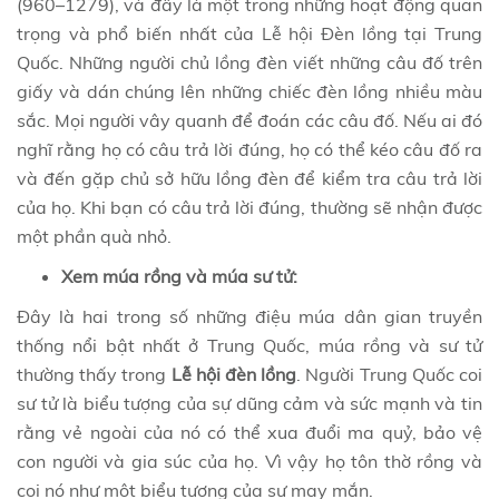
(960–1279), và đây là một trong những hoạt động quan
trọng và phổ biến nhất của Lễ hội Đèn lồng tại Trung
Quốc. Những người chủ lồng đèn viết những câu đố trên
giấy và dán chúng lên những chiếc đèn lồng nhiều màu
sắc. Mọi người vây quanh để đoán các câu đố. Nếu ai đó
nghĩ rằng họ có câu trả lời đúng, họ có thể kéo câu đố ra
và đến gặp chủ sở hữu lồng đèn để kiểm tra câu trả lời
của họ. Khi bạn có câu trả lời đúng, thường sẽ nhận được
một phần quà nhỏ.
Xem múa rồng và múa sư tử:
Đây là hai trong số những điệu múa dân gian truyền
thống nổi bật nhất ở Trung Quốc, múa rồng và sư tử
thường thấy trong
Lễ hội đèn lồng
. Người Trung Quốc coi
sư tử là biểu tượng của sự dũng cảm và sức mạnh và tin
rằng vẻ ngoài của nó có thể xua đuổi ma quỷ, bảo vệ
con người và gia súc của họ. Vì vậy họ tôn thờ rồng và
coi nó như một biểu tượng của sự may mắn.