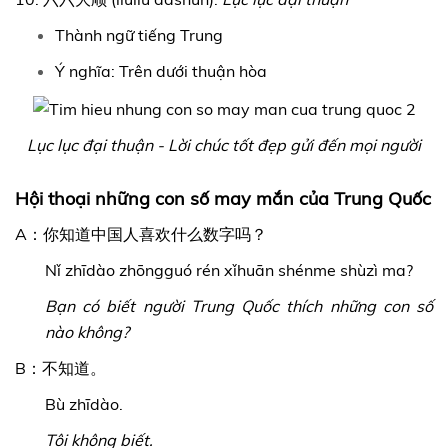
Thành ngữ tiếng Trung
Ý nghĩa: Trên dưới thuận hòa
Lục lục đại thuận - Lời chúc tốt đẹp gửi đến mọi người
Hội thoại những con số may mắn của Trung Quốc
A：你知道中国人喜欢什么数字吗？
Nǐ zhīdào zhōngguó rén xǐhuān shénme shùzì ma?
Bạn có biết người Trung Quốc thích những con số
nào không?
B：不知道。
Bù zhīdào.
Tôi không biết.