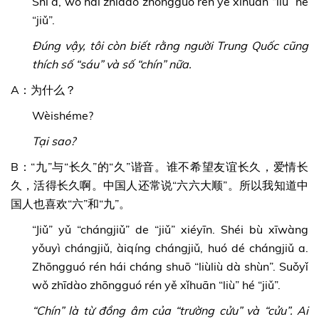
Shì a, wǒ hái zhīdào zhōngguó rén yě xǐhuān “liù” hé
“jiǔ”.
Đúng vậy, tôi còn biết rằng người Trung Quốc cũng
thích số “sáu” và số “chín” nữa.
A：为什么？
Wèishéme?
Tại sao?
B：“九”与“长久”的“久”谐音。谁不希望友谊长久，爱情长
久，活得长久啊。中国人还常说“六六大顺”。所以我知道中
国人也喜欢“六”和“九”。
“Jiǔ” yǔ “chángjiǔ” de “jiǔ” xiéyīn. Shéi bù xīwàng
yǒuyì chángjiǔ, àiqíng chángjiǔ, huó dé chángjiǔ a.
Zhōngguó rén hái cháng shuō “liùliù dà shùn”. Suǒyǐ
wǒ zhīdào zhōngguó rén yě xǐhuān “liù” hé “jiǔ”.
“Chín” là từ đồng âm của “trường cửu” và “cửu”. Ai