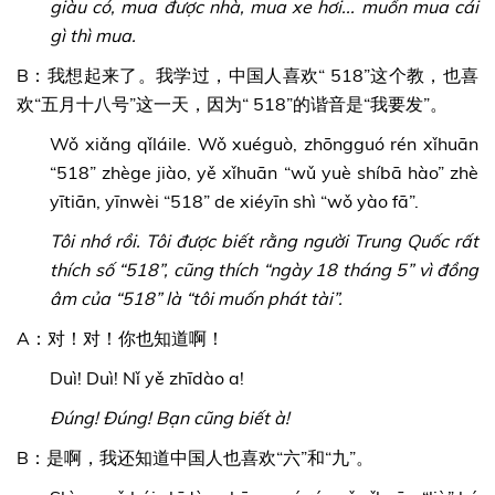
giàu có, mua được nhà, mua xe hơi... muốn mua cái
gì thì mua.
B：我想起来了。我学过，中国人喜欢“ 518”这个教，也喜
欢“五月十八号”这一天，因为“ 518”的谐音是“我要发”。
Wǒ xiǎng qǐláile. Wǒ xuéguò, zhōngguó rén xǐhuān
“518” zhège jiào, yě xǐhuān “wǔ yuè shíbā hào” zhè
yītiān, yīnwèi “518” de xiéyīn shì “wǒ yào fā”.
Tôi nhớ rồi. Tôi được biết rằng người Trung Quốc rất
thích số “518”, cũng thích “ngày 18 tháng 5” vì đồng
âm của “518” là “tôi muốn phát tài”.
A：对！对！你也知道啊！
Duì! Duì! Nǐ yě zhīdào a!
Đúng! Đúng! Bạn cũng biết à!
B：是啊，我还知道中国人也喜欢“六”和“九”。