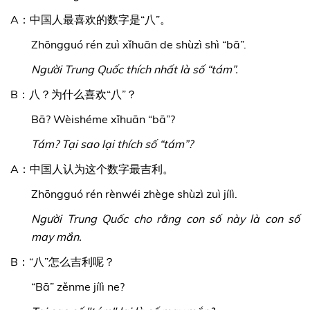
A：中国人最喜欢的数字是“八”。
Zhōngguó rén zuì xǐhuān de shùzì shì “bā”.
Người Trung Quốc thích nhất là số “tám”.
B：八？为什么喜欢“八”？
Bā? Wèishéme xǐhuān “bā”?
Tám? Tại sao lại thích số “tám”?
A：中国人认为这个数字最吉利。
Zhōngguó rén rènwéi zhège shùzì zuì jílì.
Người Trung Quốc cho rằng con số này là con số
may mắn.
B：“八”怎么吉利呢？
“Bā” zěnme jílì ne?