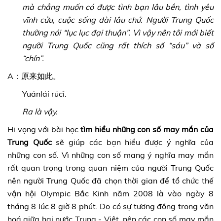
mà chẳng muốn có được tình bạn lâu bền, tình yêu
vĩnh cửu, cuộc sống dài lâu chứ. Người Trung Quốc
thường nói “lục lục đại thuận”. Vì vậy nên tôi mới biết
người Trung Quốc cũng rất thích số “sáu” và số
“chín”.
A：原来如此。
Yuánlái rúcǐ.
Ra là vậy.
Hi vọng với bài học
tìm hiểu những con số may mắn của
Trung Quốc
sẽ giúp các bạn hiểu được ý nghĩa của
những con số. Vì những con số mang ý nghĩa may mắn
rất quan trọng trong quan niệm của người Trung Quốc
nên người Trung Quốc đã chọn thời gian để tổ chức thế
vận hội Olympic Bắc Kinh năm 2008 là vào ngày 8
tháng 8 lúc 8 giờ 8 phút. Do có sự tương đồng trong văn
hoá giữa hai nước Trung - Việt, nên các con số may mắn