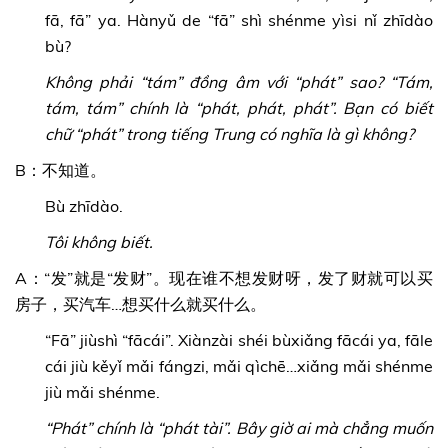
fā, fā” ya. Hànyǔ de “fā” shì shénme yìsi nǐ zhīdào
bù?
Không phải “tám” đồng âm với “phát” sao? “Tám,
tám, tám” chính là “phát, phát, phát”. Bạn có biết
chữ “phát” trong tiếng Trung có nghĩa là gì không?
B：不知道。
Bù zhīdào.
Tôi không biết.
A：“发”就是“发财”。现在谁不想发财呀，发了财就可以买
房子，买汽车…想买什么就买什么。
“Fā” jiùshì “fācái”. Xiànzài shéi bùxiǎng fācái ya, fāle
cái jiù kěyǐ mǎi fángzi, mǎi qìchē…xiǎng mǎi shénme
jiù mǎi shénme.
“Phát” chính là “phát tài”. Bây giờ ai mà chẳng muốn