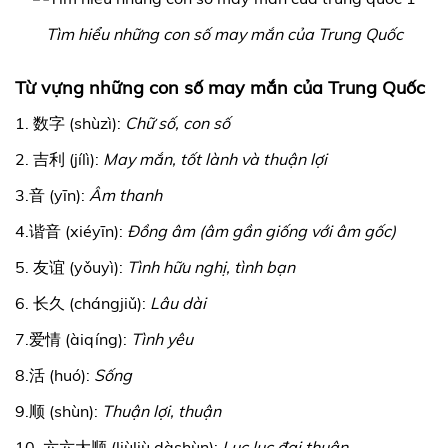
Tìm hiểu những con số may mắn của Trung Quốc
Từ vựng những con số may mắn của Trung Quốc
1. 数字 (shùzì):
Chữ số, con số
2. 吉利 (jílì):
May mắn, tốt lành và thuận lợi
3.音 (yīn):
Âm thanh
4.谐音 (xiéyīn):
Đồng âm (âm gần giống với âm gốc)
5. 友谊 (yǒuyì):
Tình hữu nghị, tình bạn
6. 长久 (chángjiǔ):
Lâu dài
7.爱情 (àiqíng):
Tình yêu
8.活 (huó):
Sống
9.顺 (shùn):
Thuận lợi, thuận
10. 六六大顺 (liùliù dàshùn):
Lục lục đại thuận