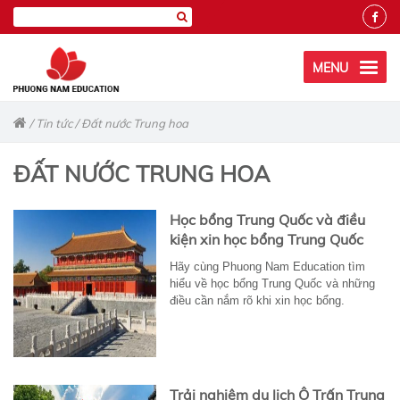
MENU
/
Tin tức
/
Đất nước Trung hoa
ĐẤT NƯỚC TRUNG HOA
Học bổng Trung Quốc và điều
kiện xin học bổng Trung Quốc
Hãy cùng Phuong Nam Education tìm
hiểu về học bổng Trung Quốc và những
điều cần nắm rõ khi xin học bổng.
Trải nghiệm du lịch Ô Trấn Trung