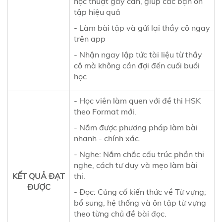
học thuật gay cấn, giúp các bạn ôn
tập hiệu quả
- Làm bài tập và gửi lại thầy cô ngay
trên app
- Nhận ngay lập tức tài liệu từ thầy
cô mà không cần đợi đến cuối buổi
học
- Học viên làm quen với đề thi HSK
theo Format mới.
- Nắm được phương pháp làm bài
nhanh - chính xác.
- Nghe: Nắm chắc cấu trúc phần thi
nghe, cách tư duy và mẹo làm bài
KẾT QUẢ ĐẠT
thi.
ĐƯỢC
- Đọc: Củng cố kiến thức về Từ vựng;
bổ sung, hệ thống và ôn tập từ vựng
theo từng chủ đề bài đọc.