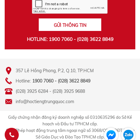
GỬI THÔNG TIN
HOTLINE: 1900 7060 - (028) 3622 8849
357 Lê Hồng Phong, P.2, Q.10, TP.HCM
Hotline:
1900 7060 - (028) 3622 8849
(028) 3925 6284 - (028) 3925 9688
info@hoctiengtrungquoc.com
Giấy chứng nhận đăng ký doanh nghiệp số 0310635296 do Sở Kế
hoạch và Đầu tư TPHCM cấp.
Giấy Phép hoạt động trung tâm ngoại ngữ số 3068/QĐ-GDĐT-TC do
Sở Giáo Dục và Đào Tạo TPHCM cấp.