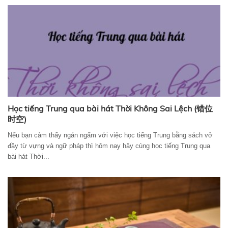
Học tiếng Trung qua bài hát Thời Không Sai Lệch (错位
时空)
Nếu bạn cảm thấy ngán ngẩm với việc học tiếng Trung bằng sách vở
đầy từ vựng và ngữ pháp thì hôm nay hãy cùng học tiếng Trung qua
bài hát Thời...