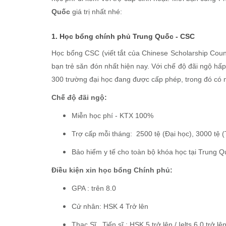
Quốc
giá trị nhất nhé:
1. Học bổng chính phủ Trung Quốc - CSC
Học bổng CSC (viết tắt của Chinese Scholarship Counc
bạn trẻ săn đón nhất hiện nay. Với chế độ đãi ngộ hấ
300 trường đại học đang được cấp phép, trong đó có 
Chế độ đãi ngộ:
Miễn học phí - KTX 100%
Trợ cấp mỗi tháng: 2500 tệ (Đại học), 3000 tệ (T
Bảo hiểm y tế cho toàn bộ khóa học tại Trung 
Điều kiện xin học bổng Chính phủ:
GPA : trên 8.0
Cử nhân: HSK 4 Trở lên
Thạc Sĩ , Tiến sĩ : HSK 5 trở lên / Ielts 6.0 trở lê