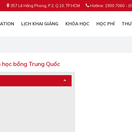
357 Lê Hồng Phong, P.2, Q.10, TP.HCM
Hotline: 1900 7060 - (
ATION
LỊCH KHAI GIẢNG
KHÓA HỌC
HỌC PHÍ
THƯ
n học bổng Trung Quốc