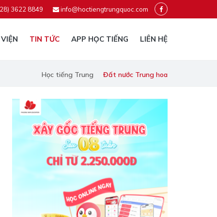
028) 3622 8849
info@hoctiengtrungquoc.com
 VIỆN
TIN TỨC
APP HỌC TIẾNG
LIÊN HỆ
Học tiếng Trung
Đất nước Trung hoa